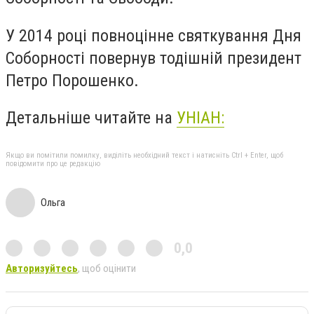
У 2014 році повноцінне святкування Дня
Соборності повернув тодішній президент
Петро Порошенко.
Детальніше читайте на
УНІАН:
Якщо ви помітили помилку, виділіть необхідний текст і натисніть Ctrl + Enter, щоб
повідомити про це редакцію
Ольга
0,0
Авторизуйтесь
, щоб оцінити