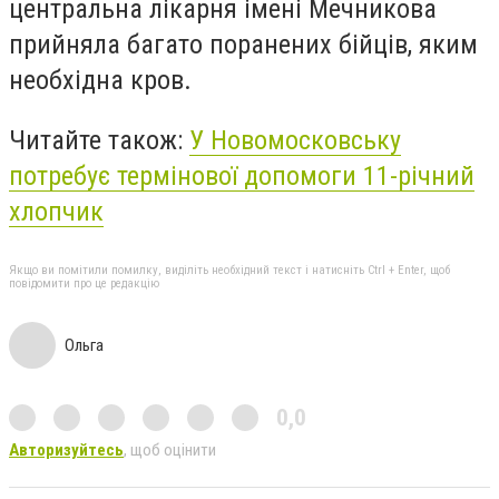
центральна лікарня імені Мечникова
прийняла багато поранених бійців, яким
необхідна кров.
Читайте також:
У Новомосковську
потребує термінової допомоги 11-річний
хлопчик
Якщо ви помітили помилку, виділіть необхідний текст і натисніть Ctrl + Enter, щоб
повідомити про це редакцію
Ольга
0,0
Авторизуйтесь
, щоб оцінити