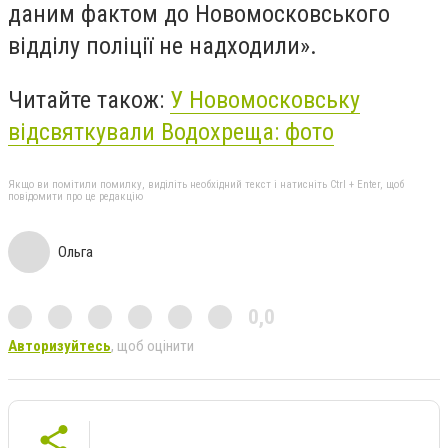
даним фактом до Новомосковського
відділу поліції не надходили».
Читайте також:
У Новомосковську
відсвяткували Водохреща: фото
Якщо ви помітили помилку, виділіть необхідний текст і натисніть Ctrl + Enter, щоб
повідомити про це редакцію
Ольга
0,0
Авторизуйтесь
, щоб оцінити