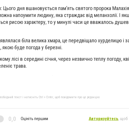
: Цього дня вшановується пам’ять святого пророка Малахія
можна напоумити людину, яка страждає від меланхолії. І як
ься рисою характеру, то у минулі часи це вважалось душе
’являлася біла велика хмара, це передвіщало хурделицю і з
, якою буде погода у березні.
му лісі в середині січня, через незвично теплу погоду, кв
еленіє трава.
бхідний текст і натисніть Ctrl + Enter, щоб повідомити про це редакцію
0,0
Оцініть першим
Авторизуйтесь
, щоб