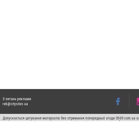
З питань реклами:
rek@citysites.ua
Допускається цитування матеріалів без отримання попередньої згоди 0569.com.ua за
пошукових систем гіперпосилання на цитовані статті не нижче другого абзацу в тек
Матеріали з плашками "Новини компаній", "Промо", "Партнерський матеріал", "Партнер