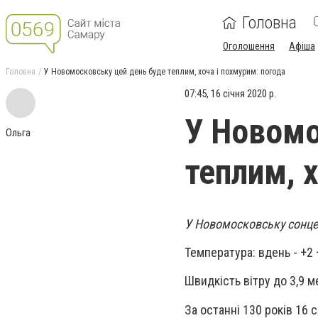
Головна
Оголошення
Афіша
Головна
У Новомосковську цей день буде теплим, хоча і похмурим: погода
07:45, 16 січня 2020 р.
У Новомо
Ольга
теплим, 
У Новомосковську сонце в
Температура: вдень - +2 +
Швидкість вітру до 3,9 м
За останні 130 років 16 с