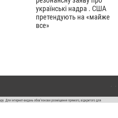
резонансну заяву про
українські надра . США
претендують на «майже
все»
ару. Для інтернет-видань обов'язкове розміщення прямого, відкритого для
лама" публікуються на правах реклами.