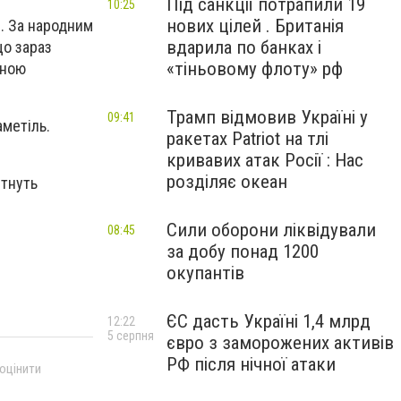
Під санкції потрапили 19
10:25
нових цілей . Британія
. За народним
вдарила по банках і
що зараз
«тіньовому флоту» рф
вною
Трамп відмовив Україні у
09:41
аметіль.
ракетах Patriot на тлі
кривавих атак Росії : Нас
розділяє океан
ітнуть
Сили оборони ліквідували
08:45
за добу понад 1200
окупантів
ЄС дасть Україні 1,4 млрд
12:22
5 серпня
євро з заморожених активів
РФ після нічної атаки
 оцінити