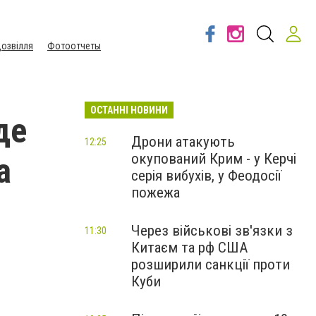
озвілля
Фотоотчеты
ОСТАННІ НОВИНИ
де
Дрони атакують
12:25
окупований Крим - у Керчі
а
серія вибухів, у Феодосії
пожежа
Через військові зв'язки з
11:30
Китаєм та рф США
розширили санкції проти
Куби