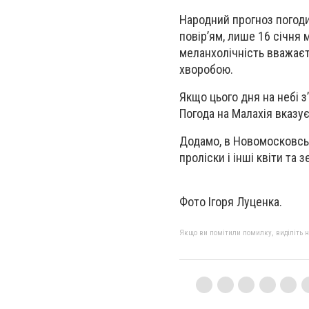
Народний прогноз погоди
повір’ям, лише 16 січня 
меланхолічність вважаєт
хворобою.
Якщо цього дня на небі з
Погода на Малахія вказує
Додамо, в Новомосковсько
проліски і інші квіти та з
Фото Ігоря Луценка.
Якщо ви помітили помилку, виділіть нео