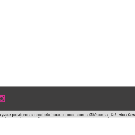
 умови розміщення в тексті обов'язкового посилання на 0569.com.ua - Сайт міста Сам
сті або в якості джерела. Порушення виняткових прав переслідується Законом.
ський спецпроєкт", "Політичні новини", "Пресреліз", "PR", "Офіційно", "Політична рек