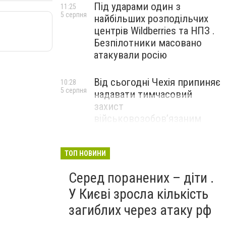
Під ударами один з
11:25
5 серпня
найбільших розподільчих
центрів Wildberries та НПЗ .
Безпілотники масовано
атакували росію
Від сьогодні Чехія припиняє
10:28
5 серпня
надавати тимчасовий
захист
військовозобов’язаним
українцям
ТОП НОВИНИ
Серед поранених – діти .
У Києві зросла кількість
загиблих через атаку рф