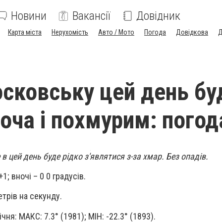
Новини
Вакансії
Довідник
Карта міста
Нерухомість
Авто / Мото
Погода
Довідкова
Д
сковську цей день бу
хоча і похмурим: погод
 цей день буде рідко з'являтися з-за хмар. Без опадів.
1; вночі – 0 0 градусів.
етрів на секунду.
ічня: МАКС: 7.3° (1981); МІН: -22.3° (1893).