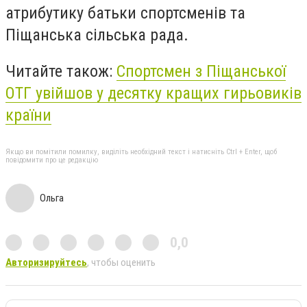
атрибутику батьки спортсменів та
Піщанська сільська рада.
Читайте також:
Спортсмен з Піщанської
ОТГ увійшов у десятку кращих гирьовиків
країни
Якщо ви помітили помилку, виділіть необхідний текст і натисніть Ctrl + Enter, щоб
повідомити про це редакцію
Ольга
0,0
Авторизируйтесь
, чтобы оценить