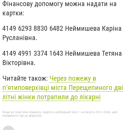
Фінансову допомогу можна надати на
картки:
4149 6293 8830 6482 Неймишева Каріна
Русланівна.
4149 4991 3374 1643 Неймишева Тетяна
Вікторівна.
Читайте також:
Через пожежу в
п’ятиповерхівці міста Перещепиного дві
літні жінки потрапили до лікарні
Якщо ви помітили помилку, виділіть необхідний текст і натисніть Ctrl + Enter, щоб
повідомити про це редакцію