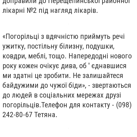
доправили до Перещепинської районної
лікарні №2 під нагляд лікарів.
«Погорільці з вдячністю приймуть речі
ужитку, постільну білизну, подушки,
ковдри, меблі, тощо. Напередодні нового
року кожен очікує дива, об ' єднавшися
ми здатні це зробити. Не залишайтеся
байдужими до чужої біди», - звертаються
до людей в соціальних мережах друзі
погорільців.Телефон для контакту - (098)
242-80-67 Тетяна.