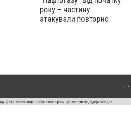
"Нафтогазу" від початку
року – частину
атакували повторно
ару. Для інтернет-видань обов'язкове розміщення прямого, відкритого для
лама" публікуються на правах реклами.
ості
Правила сайту