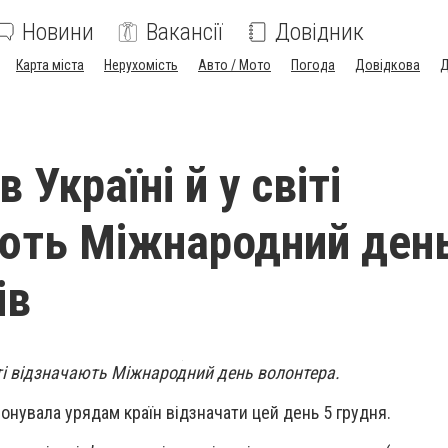
Новини
Вакансії
Довідник
Карта міста
Нерухомість
Авто / Мото
Погода
Довідкова
Д
в Україні й у світі
ють Міжнародний ден
ів
віті відзначають Міжнародний день волонтера.
нувала урядам країн відзначати цей день 5 грудня.