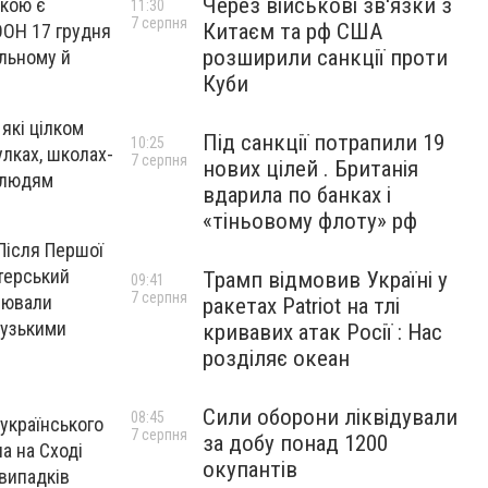
Через військові зв'язки з
акою є
11:30
7 серпня
Китаєм та рф США
ООН 17 грудня
розширили санкції проти
альному й
Куби
які цілком
Під санкції потрапили 19
10:25
улках, школах-
7 серпня
нових цілей . Британія
м людям
вдарила по банках і
«тіньовому флоту» рф
 Після Першої
нтерський
Трамп відмовив Україні у
09:41
7 серпня
влювали
ракетах Patriot на тлі
цузькими
кривавих атак Росії : Нас
розділяє океан
Сили оборони ліквідували
08:45
українського
7 серпня
за добу понад 1200
а на Сході
окупантів
 випадків