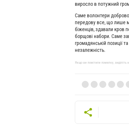
виросло в потужний гро
Саме волонтери добровол
передову все, що лише м
біженців, здавали кров п
борщові набори. Саме за
громадянській позиції та
незалежність.
Якщо ви помітили помилку, виділіть нео