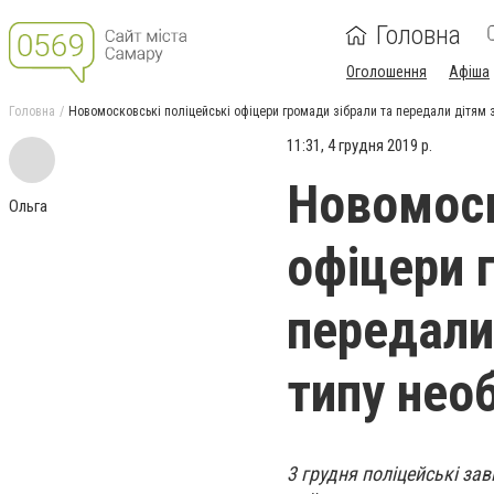
Головна
Оголошення
Афіша
Головна
Новомосковські поліцейські офіцери громади зібрали та передали дітям з 
11:31, 4 грудня 2019 р.
Новомоск
Ольга
офіцери 
передали
типу необ
3 грудня поліцейські за