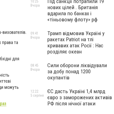
Під санкції потрапили 19
10:25
Вчора
нових цілей . Британія
вдарила по банках і
«тіньовому флоту» рф
в-вихователів.
Трамп відмовив Україні у
09:41
Вчора
ракетах Patriot на тлі
х права та
кривавих атак Росії : Нас
розділяє океан
бхідні для
Сили оборони ліквідували
08:45
Вчора
за добу понад 1200
ність
окупантів
иттєві
жди можуть
ЄС дасть Україні 1,4 млрд
12:22
5 серпня
євро з заморожених активів
РФ після нічної атаки
 раз