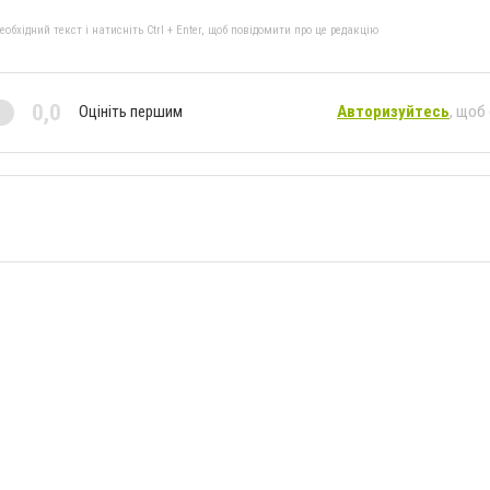
бхідний текст і натисніть Ctrl + Enter, щоб повідомити про це редакцію
0,0
Оцініть першим
Авторизуйтесь
, щоб