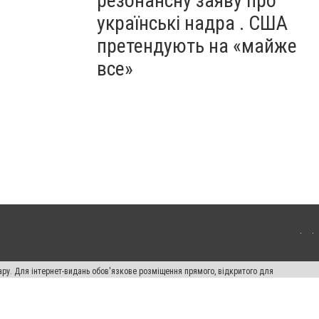
резонансну заяву про
українські надра . США
претендують на «майже
все»
ару. Для інтернет-видань обов'язкове розміщення прямого, відкритого для
лама" публікуються на правах реклами.