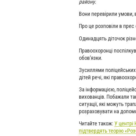
району.
Вони перевірили умови, в
Про це розповіли в прес 
Одинадцять діточок різн
Правоохоронці поспілкува
обов’язки.
Зусиллями поліцейських 
дітей речі, які правоохо
За інформацією, поліцей
вихованців. Побажали так
ситуації, які можуть тра
розраховувати на допомо
Читайте також:
У центрі 
підтвердять теорію «Роз