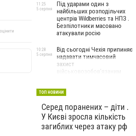
Під ударами один з
11:25
5 серпня
найбільших розподільчих
центрів Wildberries та НПЗ .
Безпілотники масовано
 оцінити
атакували росію
Від сьогодні Чехія припиняє
10:28
5 серпня
надавати тимчасовий
захист
військовозобов’язаним
українцям
ТОП НОВИНИ
Серед поранених – діти .
У Києві зросла кількість
загиблих через атаку рф