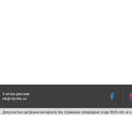
З питань реклами:
rek@citysites.ua
Допускається цитування матеріалів без отримання попередньої згоди 0569.com.ua за
пошукових систем гіперпосилання на цитовані статті не нижче другого абзацу в тек
Матеріали з плашками "Новини компаній", "Промо", "Партнерський матеріал", "Партнер