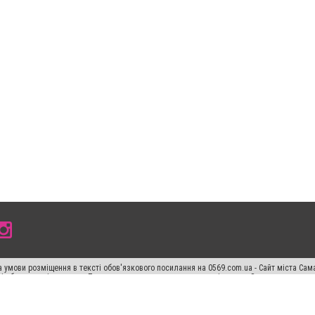
 умови розміщення в тексті обов'язкового посилання на 0569.com.ua - Сайт міста Сам
сті або в якості джерела. Порушення виняткових прав переслідується Законом.
ський спецпроєкт", "Політичні новини", "Пресреліз", "PR", "Офіційно", "Політична рек