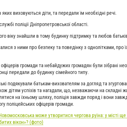
 яких виховуються діти, та передали їм необхідні речі.
службі поліції Дніпропетровської області.
ого віку знайшли в тому будинку підтримку та любов батькі
лися з ними про безпеку та поведінку з однолітками, про ї
офіцерів громади та небайдужих громадян були зібрані нео
ронці передали до будинку сімейного типу.
ські подякували батькам-вихователям за догляд та згуртова
ож дітям успіхів та нагадали, що, незважаючи на складні ж
плятися на їхньому шляху, поліція завжди поряд і вони зав
гу поліцейських офіцерів громади.
Новомосковська може утворитися чергова руїна: у місті ще
битих вікон»? (фото)