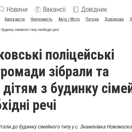
Новини
Вакансії
Довідник
Карта міста
Нерухомість
Авто / Мото
Погода
Довідкова
Д
будинку сімейного типу необхідні речі
овські поліцейські
громади зібрали та
 дітям з будинку сіме
хідні речі
вітали до будинку сімейного типу у с. Знаменівка Новомоск