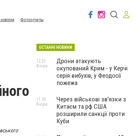
озвілля
Фотоотчеты
ОСТАННІ НОВИНИ
Дрони атакують
12:25
Вчора
окупований Крим - у Керчі
серія вибухів, у Феодосії
пожежа
йного
Через військові зв'язки з
11:30
Вчора
Китаєм та рф США
розширили санкції проти
Куби
овського