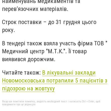
найменувань медикаментів та
перев’язочних матеріалів.
Строк поставки – до 31 грудня цього
року.
В тендері також взяла участь фірма ТОВ "
Медичний центр "М.Т.К.". Її товар
виявився дорожчим.
Читайте також:
В лікувальні заклади
Новомосковська потрапили 5 пацієнтів з
підозрою на жовтуху
Якщо ви помітили помилку, виділіть необхідний текст і натисніть Ctrl + Enter, щоб
повідомити про це редакцію