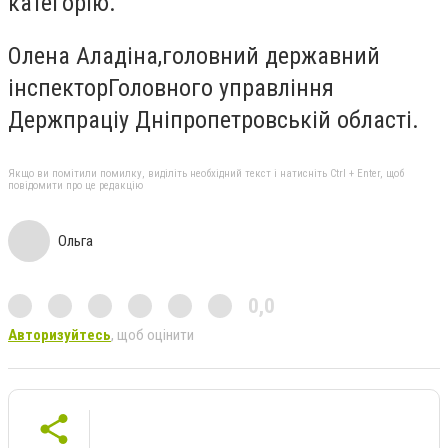
категорію.
Олена Аладіна,головний державний
інспекторГоловного управління
Держпраціу Дніпропетровській області.
Якщо ви помітили помилку, виділіть необхідний текст і натисніть Ctrl + Enter, щоб
повідомити про це редакцію
Ольга
0,0
Авторизуйтесь
, щоб оцінити