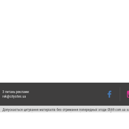
З питань реклами:
rek@citysites.ua
Допускається цитування матеріалів без отримання попередньої згоди 0569.com.ua за
пошукових систем гіперпосилання на цитовані статті не нижче другого абзацу в тек
Матеріали з плашками "Новини компаній", "Промо", "Партнерський матеріал", "Партнер