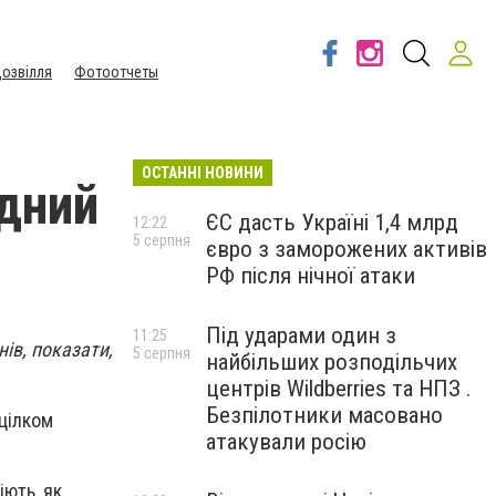
озвілля
Фотоотчеты
ОСТАННІ НОВИНИ
дний
ЄС дасть Україні 1,4 млрд
12:22
5 серпня
євро з заморожених активів
РФ після нічної атаки
Під ударами один з
11:25
нів, показати,
5 серпня
найбільших розподільчих
центрів Wildberries та НПЗ .
Безпілотники масовано
 цілком
атакували росію
іють, як