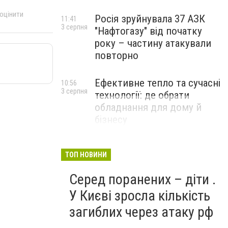
 оцінити
Росія зруйнувала 37 АЗК
11:41
3 серпня
"Нафтогазу" від початку
року – частину атакували
повторно
Ефективне тепло та сучасні
10:56
3 серпня
технології: де обрати
обладнання для дому й
бізнесу
НОВИНИ КОМПАНІЙ
ТОП НОВИНИ
Серед поранених – діти .
У Києві зросла кількість
загиблих через атаку рф