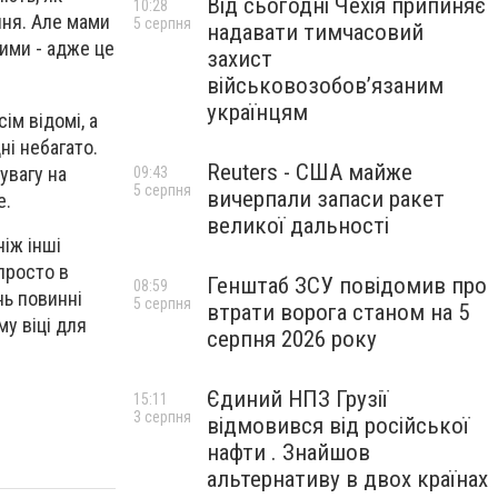
Від сьогодні Чехія припиняє
10:28
іння. Але мами
5 серпня
надавати тимчасовий
вими - адже це
захист
військовозобов’язаним
українцям
ім відомі, а
ні небагато.
Reuters - США майже
увагу на
09:43
5 серпня
вичерпали запаси ракет
е.
великої дальності
ніж інші
 просто в
Генштаб ЗСУ повідомив про
08:59
нь повинні
5 серпня
втрати ворога станом на 5
му віці для
серпня 2026 року
Єдиний НПЗ Грузії
15:11
3 серпня
відмовився від російської
нафти . Знайшов
альтернативу в двох країнах