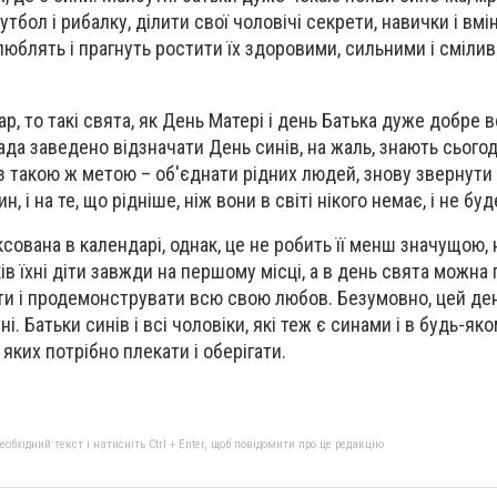
утбол і рибалку, ділити свої чоловічі секрети, навички і вм
люблять і прагнуть ростити їх здоровими, сильними і сміли
, то такі свята, як День Матері і день Батька дуже добре вс
ада заведено відзначати День синів, на жаль, знають сьогод
 такою ж метою – об'єднати рідних людей, знову звернути 
, і на те, що рідніше, ніж вони в світі нікого немає, і не буд
ксована в календарі, однак, це не робить її менш значущою, 
ів їхні діти завжди на першому місці, а в день свята можна
ати і продемонструвати всю свою любов. Безумовно, цей де
і. Батьки синів і всі чоловіки, які теж є синами і в будь-яко
яких потрібно плекати і оберігати.
бхідний текст і натисніть Ctrl + Enter, щоб повідомити про це редакцію