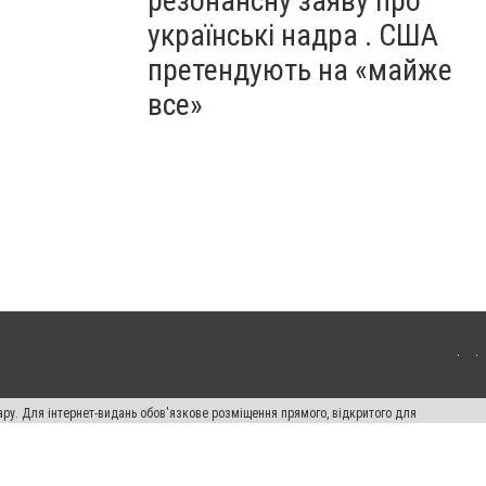
резонансну заяву про
українські надра . США
претендують на «майже
все»
ару. Для інтернет-видань обов'язкове розміщення прямого, відкритого для
лама" публікуються на правах реклами.