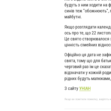
будуть з ним ходити на ф
синів теж "обожнюють", 
майбутні.
Якщо розглядати календар
ось про те, що 22 листоп
Це свято створювалося з
цінність сімейних відносин
Офіційно ця дата не зафі
свята, тому що для батьк
черговий раз їм це сказ
відзначати у кожній родин
рідних будуть малюками, 
З сайту
УНІАН
Якщо ви помітили помилку, виділіть нео