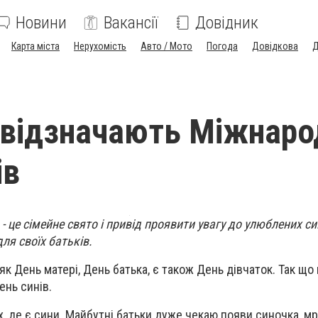
Новини
Вакансії
Довідник
Карта міста
Нерухомість
Авто / Мото
Погода
Довідкова
Д
 відзначають Міжнаро
ів
 це сімейне свято і привід проявити увагу до улюблених си
ля своїх батьків.
 як День матері, День батька, є також День дівчаток. Так що
ень синів.
х, де є сини. Майбутні батьки дуже чекаю появи синочка, мр