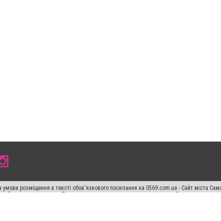
 умови розміщення в тексті обов'язкового посилання на 0569.com.ua - Сайт міста Сам
сті або в якості джерела. Порушення виняткових прав переслідується Законом.
ський спецпроєкт", "Політичні новини", "Пресреліз", "PR", "Офіційно", "Політична рек