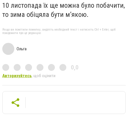
10 листопада їх ще можна було побачити,
то зима обіцяла бути м’якою.
Якщо ви помітили помилку, виділіть необхідний текст і натисніть Ctrl + Enter, щоб
повідомити про це редакцію
Ольга
0,0
Авторизуйтесь
, щоб оцінити