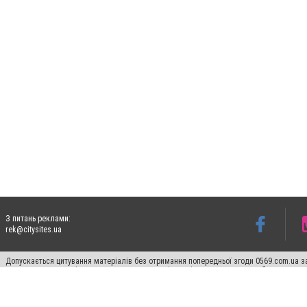
З питань реклами:
rek@citysites.ua
Допускається цитування матеріалів без отримання попередньої згоди 0569.com.ua за
пошукових систем гіперпосилання на цитовані статті не нижче другого абзацу в тек
Матеріали з плашками "Новини компаній", "Промо", "Партнерський матеріал", "Партнер