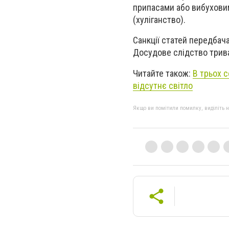
припасами або вибуховим
(хуліганство).
Санкції статей передбача
Досудове слідство трив
Читайте також:
В трьох 
відсутнє світло
Якщо ви помітили помилку, виділіть нео