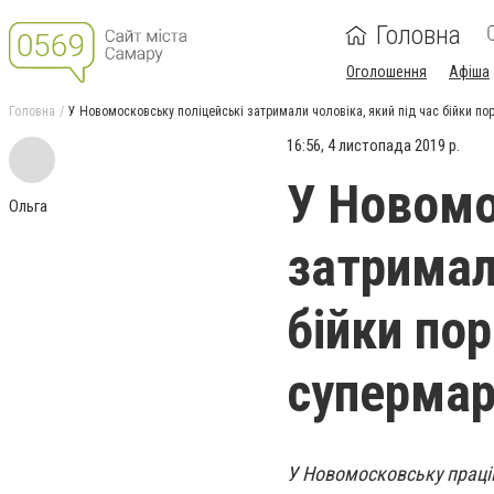
Головна
Оголошення
Афіша
Головна
У Новомосковську поліцейські затримали чоловіка, який під час бійки по
16:56, 4 листопада 2019 р.
У Новомо
Ольга
затримал
бійки по
супермар
У Новомосковську праців