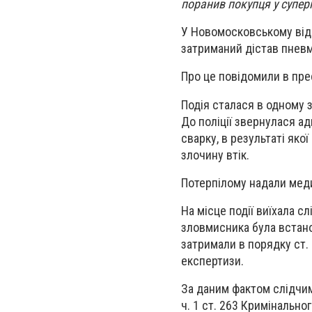
поранив покупця у супер
У Новомосковському відд
затриманий дістав пневм
Про це повідомили в прес
Подія сталася в одному 
До поліції звернулася а
сварку, в результаті яко
злочину втік.
Потерпілому надали мед
На місце події виїхала с
зловмисника була встано
затримали в порядку ст.
експертизи.
За даним фактом слідчим
ч. 1 ст. 263 Кримінальн