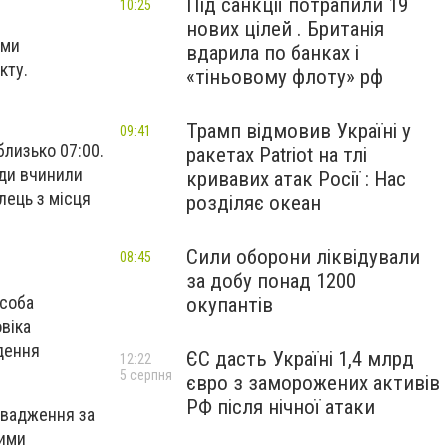
Під санкції потрапили 19
10:25
нових цілей . Британія
ями
вдарила по банках і
кту.
«тіньовому флоту» рф
Трамп відмовив Україні у
09:41
близько 07:00.
ракетах Patriot на тлі
юди вчинили
кривавих атак Росії : Нас
ілець з місця
розділяє океан
Сили оборони ліквідували
08:45
за добу понад 1200
особа
окупантів
віка
едення
ЄС дасть Україні 1,4 млрд
12:22
5 серпня
євро з заморожених активів
РФ після нічної атаки
овадження за
вими