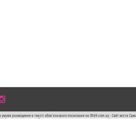
 умови розміщення в тексті обов'язкового посилання на 0569.com.ua - Сайт міста Сам
сті або в якості джерела. Порушення виняткових прав переслідується Законом.
ський спецпроєкт", "Політичні новини", "Пресреліз", "PR", "Офіційно", "Політична рек