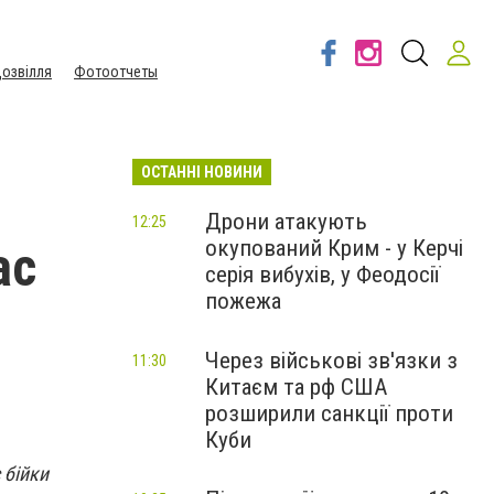
озвілля
Фотоотчеты
ОСТАННІ НОВИНИ
Дрони атакують
12:25
окупований Крим - у Керчі
ас
серія вибухів, у Феодосії
пожежа
Через військові зв'язки з
11:30
Китаєм та рф США
розширили санкції проти
Куби
 бійки