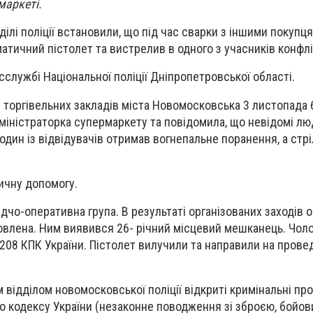
маркеті.
ілі поліції встановили, що під час сварки з іншими покупц
атичний пістолет та вистрелив в одного з учасників конфлі
службі Національної поліції Дніпропетровської області.
з торгівельних закладів міста Новомосковська 3 листопада 
дміністраторка супермаркету та повідомила, що невідомі л
ї один із відвідувачів отримав вогнепальне поранення, а стр
ичну допомогу.
лідчо-оперативна група. В результаті організованих заходів 
влена. Ним виявився 26- річний місцевий мешканець. Чоло
 208 КПК України. Пістолет вилучили та направили на пров
 відділом новомосковської поліції відкриті кримінальні пр
ого кодексу України (незаконне поводження зі зброєю, бойо