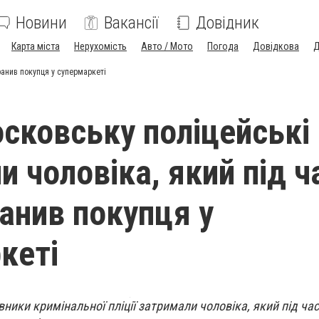
Новини
Вакансії
Довідник
Карта міста
Нерухомість
Авто / Мото
Погода
Довідкова
Д
ранив покупця у супермаркеті
сковську поліцейські
и чоловіка, який під ч
ранив покупця у
кеті
ники кримінальної пліції затримали чоловіка, який під час