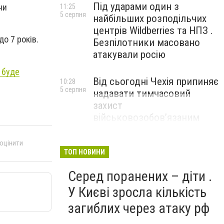
Під ударами один з
ни
11:25
5 серпня
найбільших розподільчих
центрів Wildberries та НПЗ .
до 7 років.
Безпілотники масовано
атакували росію
 буде
Від сьогодні Чехія припиняє
10:28
5 серпня
надавати тимчасовий
захист
військовозобов’язаним
українцям
 оцінити
ТОП НОВИНИ
Серед поранених – діти .
У Києві зросла кількість
загиблих через атаку рф