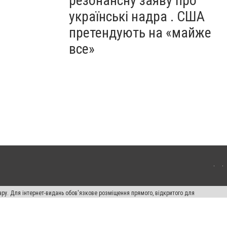
резонансну заяву про
українські надра . США
претендують на «майже
все»
ару. Для інтернет-видань обов'язкове розміщення прямого, відкритого для
лама" публікуються на правах реклами.