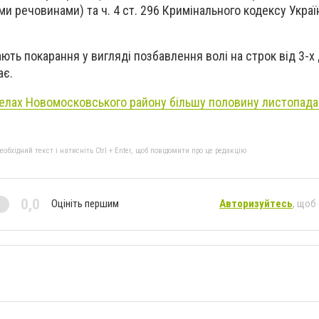
и речовинами) та ч. 4 ст. 296 Кримінального кодексу Украї
ють покарання у вигляді позбавлення волі на строк від 3-х 
ає.
селах Новомосковського району більшу половину листопада
бхідний текст і натисніть Ctrl + Enter, щоб повідомити про це редакцію
0,0
Оцініть першим
Авторизуйтесь
, щоб