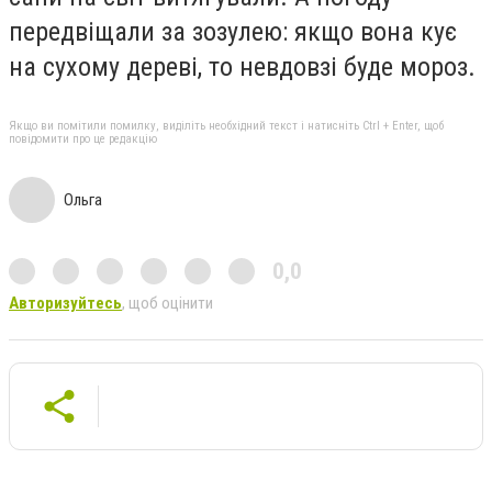
передвіщали за зозулею: якщо вона кує
на сухому дереві, то невдовзі буде мороз.
Якщо ви помітили помилку, виділіть необхідний текст і натисніть Ctrl + Enter, щоб
повідомити про це редакцію
Ольга
0,0
Авторизуйтесь
, щоб оцінити