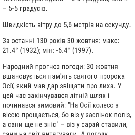
– 5-5 градусів.
Швидкість вітру до 5,6 метрів на секунду.
За останні 130 років 30 жовтня: макс:
21.4° (1932); мін: -6.4° (1997).
Народний прогноз погоди: 30 жовтня
вшановується пам'ять святого пророка
Осії, який мав дар звіщати про лиха. У
цей час закінчувався літній шлях і
починався зимовий: "На Осії колесо з
віссю прощається, бо віз у заслінок поліз,
а сани ще не зніс" – віз у сарай ставили,
сани на світ витягували. А погоду