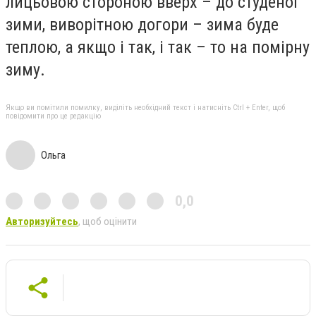
лицьовою стороною вверх – до студеної
зими, виворітною догори – зима буде
теплою, а якщо і так, і так – то на помірну
зиму.
Якщо ви помітили помилку, виділіть необхідний текст і натисніть Ctrl + Enter, щоб
повідомити про це редакцію
Ольга
0,0
Авторизуйтесь
, щоб оцінити