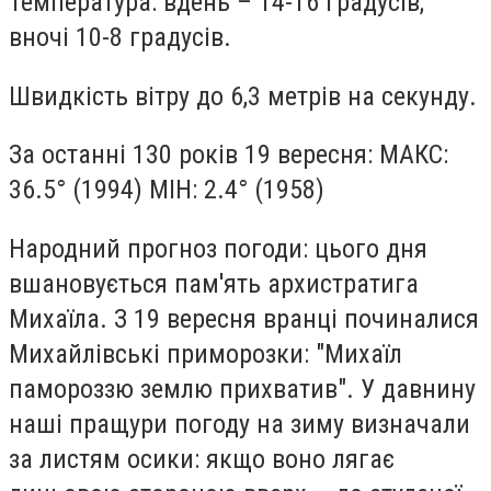
Температура: вдень – 14-16 градусів;
вночі 10-8 градусів.
Швидкість вітру до 6,3 метрів на секунду.
За останні 130 років 19 вересня: МАКС:
36.5° (1994) МІН: 2.4° (1958)
Народний прогноз погоди: цього дня
вшановується пам'ять архистратига
Михаїла. З 19 вересня вранці починалися
Михайлівські приморозки: "Михаїл
памороззю землю прихватив". У давнину
наші пращури погоду на зиму визначали
за листям осики: якщо воно лягає