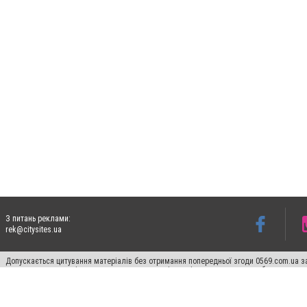
З питань реклами:
rek@citysites.ua
Допускається цитування матеріалів без отримання попередньої згоди 0569.com.ua за
пошукових систем гіперпосилання на цитовані статті не нижче другого абзацу в тек
Матеріали з плашками "Новини компаній", "Промо", "Партнерський матеріал", "Партнер