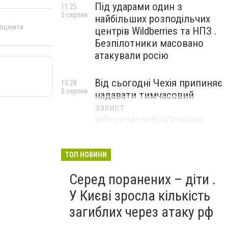
Під ударами один з
11:25
5 серпня
найбільших розподільчих
 оцінити
центрів Wildberries та НПЗ .
Безпілотники масовано
атакували росію
Від сьогодні Чехія припиняє
10:28
5 серпня
надавати тимчасовий
захист
військовозобов’язаним
українцям
ТОП НОВИНИ
Серед поранених – діти .
У Києві зросла кількість
загиблих через атаку рф