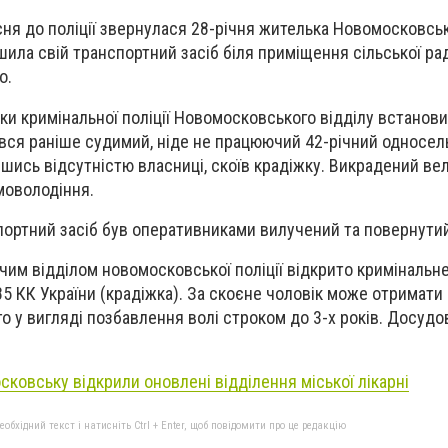
сня до поліції звернулася 28-річня жителька Новомосковськ
шила свій транспортний засіб біля приміщення сільської рад
о.
ки кримінальної поліції Новомосковського відділу встанов
вся раніше судимий, ніде не працюючий 42-річний односел
вшись відсутністю власниці, скоїв крадіжку. Викрадений в
моволодіння.
портний засіб був оперативниками вилучений та повернутий
чим відділом новомосковської поліції відкрито кримінальн
85 КК України (крадіжка). За скоєне чоловік може отримати
о у вигляді позбавлення волі строком до 3-х років. Досудо
ковську відкрили оновлені відділення міської лікарні
бхідний текст і натисніть Ctrl + Enter, щоб повідомити про це редакцію