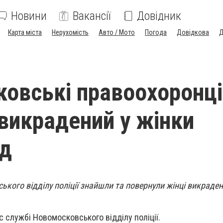
Новини
Вакансії
Довідник
Карта міста
Нерухомість
Авто / Мото
Погода
Довідкова
Д
овські правоохоронці
викрадений у жінки
ед
кого відділу поліції знайшли та повернули жінці викрадени
с службі Новомосковського відділу поліції.