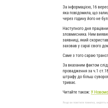
За інформацією, 16 вере
яка повідомила, що зали
через годину його не бул
Наступного дня працівни
зловмисника. Ним вияви
заявниці, який скориста
заховав у сараї свого до
Саме з того сараю транс
За вказаним фактом слід
провадження за ч.1 ст.1
штрафу до більш суворог
триває.
Читайте також:
У Новомос
Якщо ви помітили помилку, виділіть нео