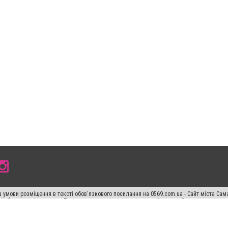
 умови розміщення в тексті обов'язкового посилання на 0569.com.ua - Сайт міста Сам
сті або в якості джерела. Порушення виняткових прав переслідується Законом.
ський спецпроєкт", "Політичні новини", "Пресреліз", "PR", "Офіційно", "Політична рек