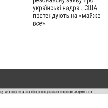
резонансну заяву про
українські надра . США
претендують на «майже
все»
ару. Для інтернет-видань обов'язкове розміщення прямого, відкритого для
лама" публікуються на правах реклами.