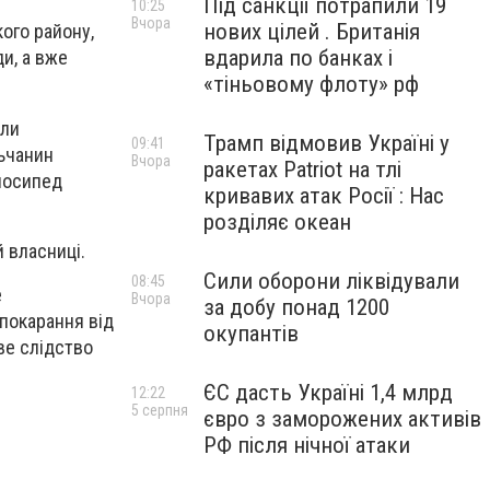
Під санкції потрапили 19
10:25
Вчора
нових цілей . Британія
ого району,
вдарила по банках і
и, а вже
«тіньовому флоту» рф
или
Трамп відмовив Україні у
09:41
ьчанин
Вчора
ракетах Patriot на тлі
елосипед
кривавих атак Росії : Нас
розділяє океан
 власниці.
Сили оборони ліквідували
08:45
е
Вчора
за добу понад 1200
 покарання від
окупантів
ве слідство
ЄС дасть Україні 1,4 млрд
12:22
5 серпня
євро з заморожених активів
РФ після нічної атаки