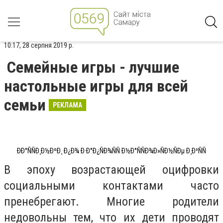
10:17, 28 серпня 2019 р.
Семейные игры - лучшие
настольные игры для всей
семьи
РЕКЛАМА
ÐÐ°ÑÑÐ¸Ð½ÐºÐ¸ Ð¿Ð¾ Ð·Ð°Ð¿ÑÐ¾ÑÑ Ð½Ð°ÑÑÐ¾Ð»ÑÐ½ÑÐµ Ð¸Ð³ÑÑ
В эпоху возрастающей оцифровки
социальными контактами часто
пренебрегают. Многие родители
недовольны тем, что их дети проводят