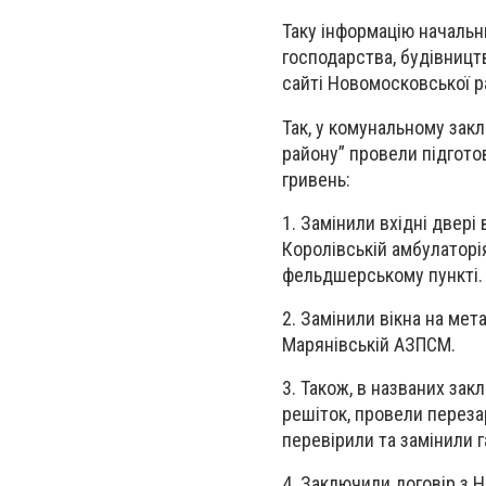
Таку інформацію начальн
господарства, будівницт
сайті Новомосковської р
Так, у комунальному зак
району” провели підготов
гривень:
1. Замінили вхідні двері 
Королівській амбулаторі
фельдшерському пункті.
2. Замінили вікна на мет
Марянівській АЗПСМ.
3. Також, в названих зак
решіток, провели перезар
перевірили та замінили г
4. Заключили договір з 