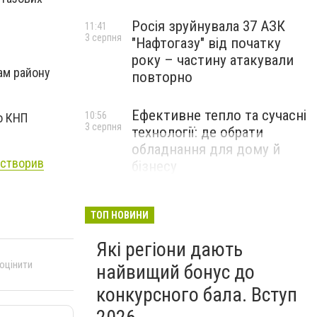
Росія зруйнувала 37 АЗК
11:41
3 серпня
"Нафтогазу" від початку
року – частину атакували
ам району
повторно
Ефективне тепло та сучасні
10:56
о КНП
3 серпня
технології: де обрати
обладнання для дому й
 створив
бізнесу
НОВИНИ КОМПАНІЙ
ТОП НОВИНИ
Які регіони дають
 оцінити
найвищий бонус до
конкурсного бала. Вступ