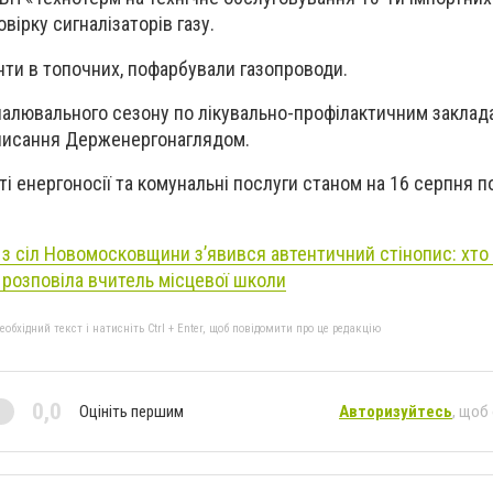
вірку сигналізаторів газу.
нти в топочних, пофарбували газопроводи.
палювального сезону по лікувально-профілактичним заклад
дписання Держенергонаглядом.
ті енергоносії та комунальні послуги станом на 16 серпня п
.
з сіл Новомосковщини з’явився автентичний стінопис: хто
с розповіла вчитель місцевої школи
бхідний текст і натисніть Ctrl + Enter, щоб повідомити про це редакцію
0,0
Оцініть першим
Авторизуйтесь
, щоб