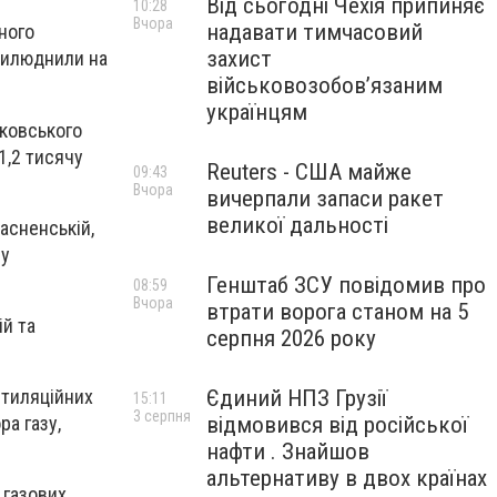
Від сьогодні Чехія припиняє
10:28
Вчора
надавати тимчасовий
ного
захист
прилюднили на
військовозобов’язаним
українцям
сковського
1,2 тисячу
Reuters - США майже
09:43
Вчора
вичерпали запаси ракет
великої дальності
пасненській,
му
Генштаб ЗСУ повідомив про
08:59
Вчора
втрати ворога станом на 5
ій та
серпня 2026 року
Єдиний НПЗ Грузії
нтиляційних
15:11
3 серпня
відмовився від російської
ра газу,
нафти . Знайшов
альтернативу в двох країнах
 газових