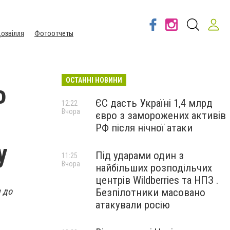
озвілля
Фотоотчеты
ОСТАННІ НОВИНИ
о
ЄС дасть Україні 1,4 млрд
12:22
Вчора
євро з заморожених активів
РФ після нічної атаки
у
Під ударами один з
11:25
Вчора
найбільших розподільчих
центрів Wildberries та НПЗ .
 до
Безпілотники масовано
атакували росію