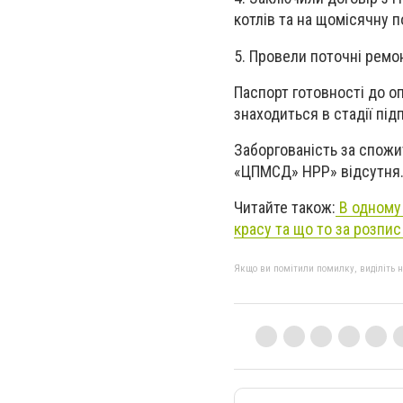
котлів та на щомісячну по
5. Провели поточні ремо
Паспорт готовності до о
знаходиться в стадії пі
Заборгованість за спожи
«ЦПМСД» НРР» відсутня
Читайте також:
В одному 
красу та що то за розпи
Якщо ви помітили помилку, виділіть нео