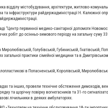
ика відділу містобудування, архітектури, житлово-комуналь
ва та інфраструктури райдержадміністрації Н. Калюжної о
айдержадміністрації.
ладі “Центр первинної медико-санітарної допомоги Новомо
чих робіт до осінньо-зимового періоду на загальну суму 33
в Миролюбівській, Голубівській, Губиниській, Гнатівській, По
ях загальної практики сімейної медицини та в Дмитрівсько
алопластикові в Попасненській, Королівській, Миролюбівськ
ладах та інших, провели технічне обстеження димоходів, ве
ядку та щорічну повірку вогнегасників та 31-го сигналізато
азові лічильники в деяких амбулаторіях.
НВП «Технотерм на технічне обслуговування 18-ти імпортних