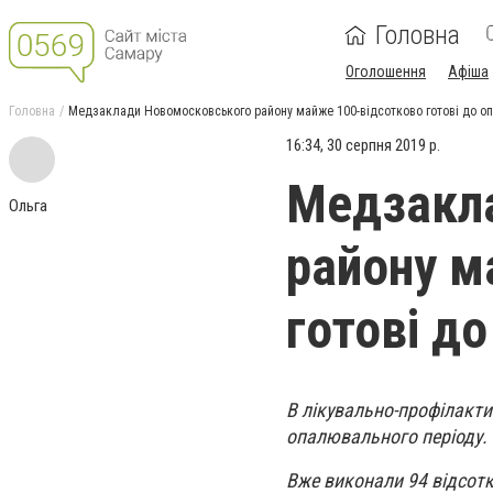
Головна
Оголошення
Афіша
Головна
Медзаклади Новомосковського району майже 100-відсотково готові до о
16:34, 30 серпня 2019 р.
Медзакл
Ольга
району м
готові д
В лікувально-профілакт
опалювального періоду.
Вже виконали 94 відсотк