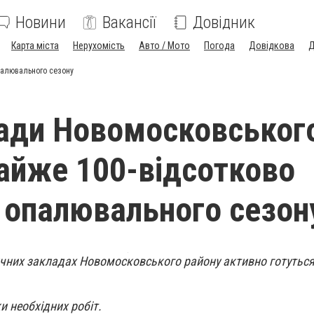
Новини
Вакансії
Довідник
Карта міста
Нерухомість
Авто / Мото
Погода
Довідкова
Д
палювального сезону
ади Новомосковськог
айже 100-відсотково
о опалювального сезон
ичних закладах Новомосковського району активно готуться
и необхідних робіт.