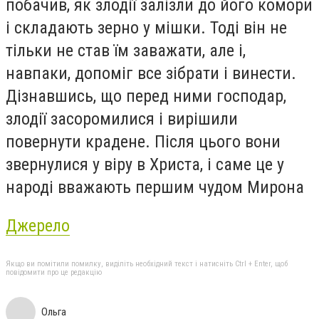
побачив, як злодії залізли до його комори
і складають зерно у мішки. Тоді він не
тільки не став їм заважати, але і,
навпаки, допоміг все зібрати і винести.
Дізнавшись, що перед ними господар,
злодії засоромилися і вирішили
повернути крадене. Після цього вони
звернулися у віру в Христа, і саме це у
народі вважають першим чудом Мирона
Джерело
Якщо ви помітили помилку, виділіть необхідний текст і натисніть Ctrl + Enter, щоб
повідомити про це редакцію
Ольга