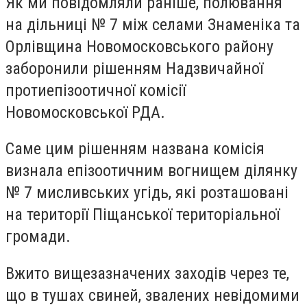
Як ми повідомляли раніше, полювання
на дільниці № 7 між селами Знаменіка та
Орлівщина Новомосковського району
заборонили рішенням Надзвичайної
протиепізоотичної комісії
Новомосковської РДА.
Саме цим рішенням названа комісія
визнала епізоотичним вогнищем ділянку
№ 7 мисливських угідь, які розташовані
на території Піщанської територіальної
громади.
Вжито вищезазначених заходів через те,
що в тушах свиней, звалених невідомими