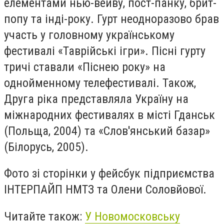
елементами нью-вейву, пост-панку, брит-
попу та інді-року. Гурт неодноразово брав
участь у головному українському
фестивалі «Таврійські ігри». Пісні гурту
тричі ставали «Піснею року» на
однойменному телефестивалі. Також,
Друга ріка представляла Україну на
міжнародних фестивалях в місті Гданськ
(Польща, 2004) та «Слов'янський базар»
(Білорусь, 2005).
Фото зі сторінки у фейсбук підприємства
ІНТЕРПАЙП НМТЗ та Олени Соловйової.
Читайте також:
У Новомосковську