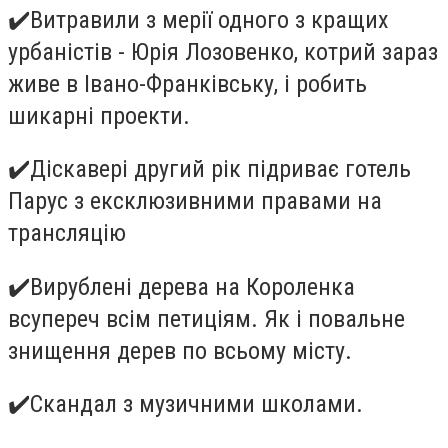
✔
️Витравили з мерії одного з кращих
урбаністів - Юрія Лозовенко, котрий зараз
живе в Івано-Франківську, і робить
шикарні проекти.
✔
️Діскавері другий рік підриває готель
Парус з ексклюзивними правами на
трансляцію
✔
️Вирублені дерева на Короленка
всупереч всім петиціям. Як і повальне
знищення дерев по всьому місту.
✔
️Скандал з музичними школами.