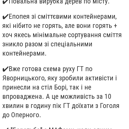
✔
️Повальна вирубка дерев по місту.
✔
️Епопея зі сміттєвими контейнерами,
які нібито не горять, але вони горять +
хоч якесь мінімальне сортування сміття
зникло разом зі спеціальними
контейнерами.
✔
️Вже готова схема руху ГТ по
Яворницького, яку зробили активісти і
принесли на стіл Борі, так і не
впроваджена. А це можливість за 10
хвилин в годину пік ГТ доїхати з Гоголя
до Оперного.