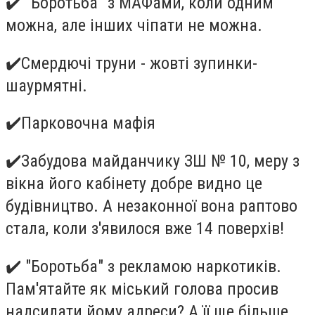
✔
️ "Боротьба" з МАФами, коли одним
можна, але інших чіпати не можна.
✔
️Смердючі труни - жовті зупинки-
шаурмятні.
✔
️Парковочна мафія
✔
️Забудова майданчику ЗШ № 10, меру з
вікна його кабінету добре видно це
будівництво. А незаконної вона раптово
стала, коли з'явилося вже 14 поверхів!
✔
️ "Боротьба" з рекламою наркотиків.
Пам'ятайте як міський голова просив
надсилати йому адреси? А її ще більше