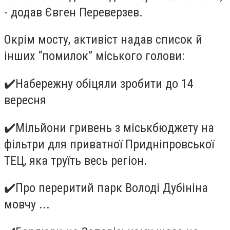
- додав Євген Переверзев.
Окрім мосту
,
активіст надав список й
інших “помилок” міського голови:
✔
️Набережну обіцяли зробити до 14
вересня
✔
️Мільйони гривень з міськбюджету на
фільтри для приватної Придніпровської
ТЕЦ, яка труїть весь регіон.
✔
️Про переритий парк Володі Дубініна
мовчу ...