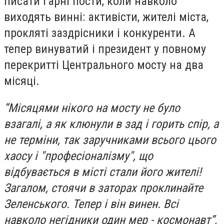
писати гарні пости, коли навколо
виходять винні: активісти, жителі міста,
прокляті заздрісники і конкуренти. А
тепер винуватий і президент у повному
перекритті Центрального мосту на два
місяці.
“Місяцями нікого на мосту не було
взагалі, а як клюнули в зад і горить спір, а
не терміни, так заручниками всього цього
хаосу і "професіоналізму", що
відбувається в місті стали його жителі!
Загалом, стоячи в заторах проклинайте
Зеленського. Тепер і він винен. Всі
навколо негідники один мер - космонавт”,