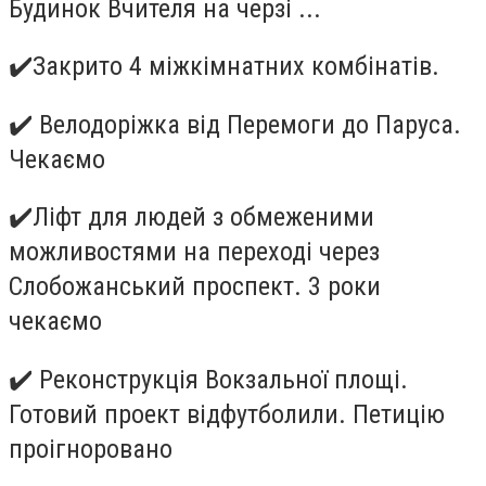
Будинок Вчителя на черзі ...
✔
️Закрито 4 міжкімнатних комбінатів.
✔
️ Велодоріжка від Перемоги до Паруса.
Чекаємо
✔
️Ліфт для людей з обмеженими
можливостями на переході через
Слобожанський проспект. 3 роки
чекаємо
✔
️ Реконструкція Вокзальної площі.
Готовий проект відфутболили. Петицію
проігноровано