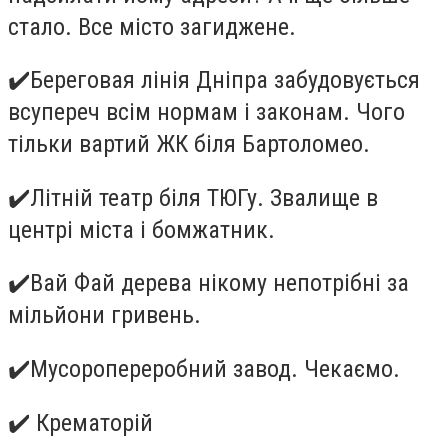
стало. Все місто загиджене.
✔
️Береговая лінія Дніпра забудовується
всупереч всім нормам і законам. Чого
тільки вартий ЖК біля Бартоломео.
✔
️Літній театр біля ТЮГу. Звалище в
центрі міста і бомжатник.
✔
️Вай Фай дерева нікому непотрібні за
мільйони гривень.
✔
️Мусоропереробний завод. Чекаємо.
✔
️ Крематорій