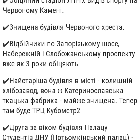
✔
️Обіцяний стадіон літніх видів спорту на
Червоному Камені.
✔
️Знищена будівля Червоного хреста.
✔
️Відбійники по Запорізькому шосе,
Набережній і Слобожанському проспекту
вже як 3 роки обіцяють
✔
️Найстаріша будівля в місті - колишній
хлібозавод, вона ж Катеринославська
ткацька фабрика - майже знищена. Тепер
там буде ТРЦ Кубометр2
✔
️Друга за віком будівля Палацу
Студентів ДНУ (Потьомкінський палац) -