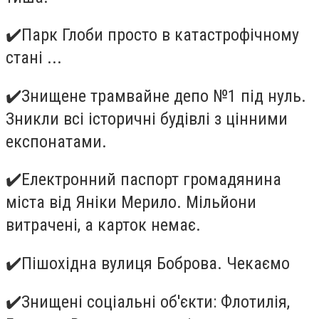
✔
️Парк Глоби просто в катастрофічному
стані ...
✔
️Знищене трамвайне депо №1 під нуль.
Зникли всі історичні будівлі з цінними
експонатами.
✔
️Електронний паспорт громадянина
міста від Яніки Мерило. Мільйони
витрачені, а карток немає.
✔
️Пішохідна вулиця Боброва. Чекаємо
✔
️Знищені соціальні об'єкти: Флотилія,