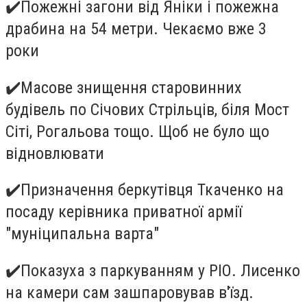
✔
️Пожежні загони від Яніки і пожежна
драбина на 54 метри. Чекаємо вже 3
роки
✔
️Масове знищення старовинних
будівель по Січових Стрільців, біля Мост
Сіті, Рогальова тощо. Щоб не було що
відновлювати
✔
️Призначення беркутівця Ткаченко на
посаду керівника приватної армії
"муніципальна варта"
✔
️Показуха з паркуванням у РІО. Лисенко
на камери сам зашпаровував в'їзд.