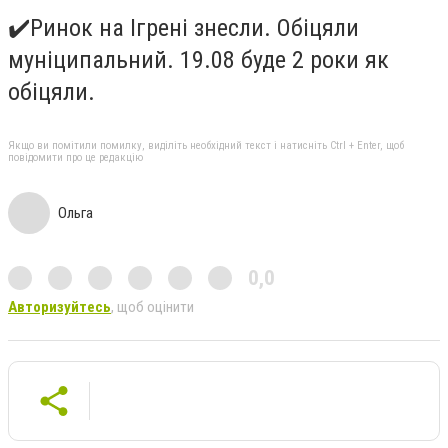
✔
️Ринок на Ігрені знесли. Обіцяли
муніципальний. 19.08 буде 2 роки як
обіцяли.
Якщо ви помітили помилку, виділіть необхідний текст і натисніть Ctrl + Enter, щоб
повідомити про це редакцію
Ольга
0,0
Авторизуйтесь
, щоб оцінити