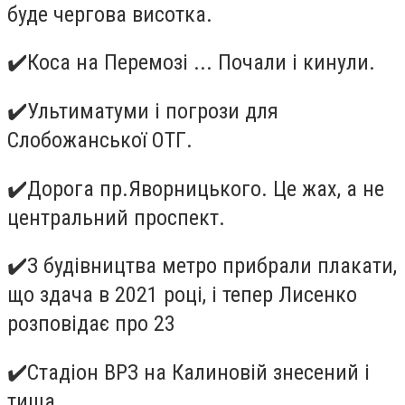
буде чергова висотка.
✔
️Коса на Перемозі ... Почали і кинули.
✔
️Ультиматуми і погрози для
Слобожанської ОТГ.
✔
️Дорога пр.Яворницького. Це жах, а не
центральний проспект.
✔
️З будівництва метро прибрали плакати,
що здача в 2021 році, і тепер Лисенко
розповідає про 23
✔
️Стадіон ВРЗ на Калиновій знесений і
тиша.