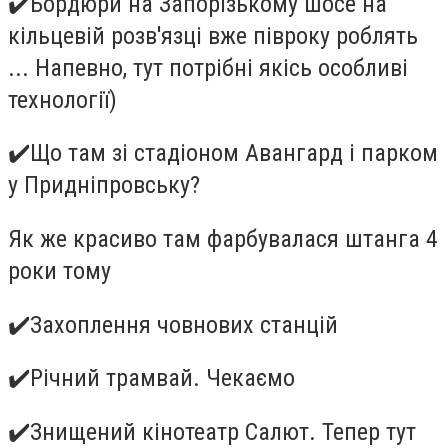
✔
️Бордюри на Запорізькому шосе на
кільцевій розв'язці вже півроку роблять
... Напевно, тут потрібні якісь особливі
технології)
✔
️Що там зі стадіоном Авангард і парком
у Придніпровську?
Як же красиво там фарбувалася штанга 4
роки тому
✔
️Захоплення човнових станцій
✔
️Річний трамвай. Чекаємо
✔
️Знищений кінотеатр Салют. Тепер тут