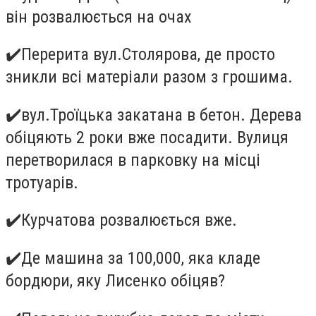
він розвалюється на очах
✔
️Перерита вул.Столярова, де просто
зникли всі матеріали разом з грошима.
✔
️вул.Троїцька закатана в бетон. Дерева
обіцяють 2 роки вже посадити. Вулиця
перетворилася в парковку на місці
тротуарів.
✔
️Курчатова розвалюється вже.
✔
️Де машина за 100,000, яка кладе
бордюри, яку Лисенко обіцяв?