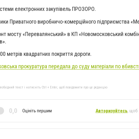
истеми електронних закупівель ПРОЗОРО.
ники Приватного виробничо-комерційного підприємства «Ме
нт мосту «Перевалянський» в КП «Новомосковський комбі
в».
00 метрів квадратних покриття дороги.
овська прокуратура передала до суду матеріали по вбивств
бхідний текст і натисніть Ctrl + Enter, щоб повідомити про це редакцію
0,0
Оцініть першим
Авторизуйтесь
, щоб