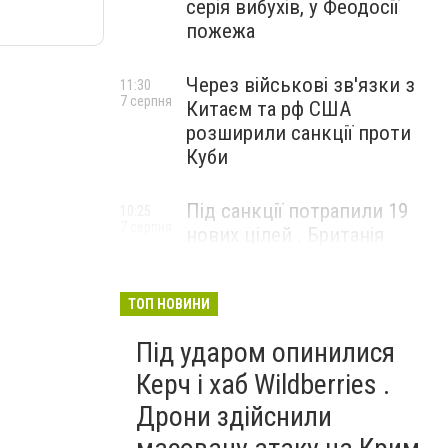
серія вибухів, у Феодосії
пожежа
Через військові зв'язки з
11:30
7 серпня
Китаєм та рф США
розширили санкції проти
Куби
Під санкції потрапили 19
10:25
7 серпня
нових цілей . Британія
вдарила по банках і
«тіньовому флоту» рф
ТОП НОВИНИ
Під ударом опинилися
Керч і хаб Wildberries .
Дрони здійснили