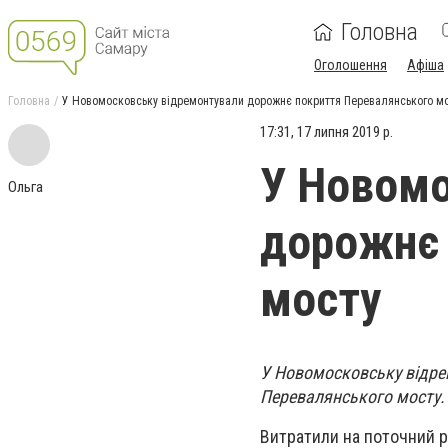
Головна
Оголошення
Афіша
Головна
У Новомосковську відремонтували дорожнє покриття Перевалянського м
17:31, 17 липня 2019 р.
У Новомо
Ольга
дорожнє 
мосту
У Новомосковську відрем
Перевалянського мосту.
Витратили на поточний р