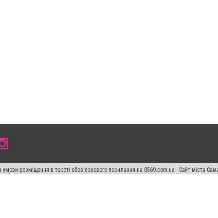
 умови розміщення в тексті обов'язкового посилання на 0569.com.ua - Сайт міста Сам
сті або в якості джерела. Порушення виняткових прав переслідується Законом.
ський спецпроєкт", "Політичні новини", "Пресреліз", "PR", "Офіційно", "Політична рек
раншиза "CitySites"
Правила класифайд
Редакційна політика
Політика конфіденційн