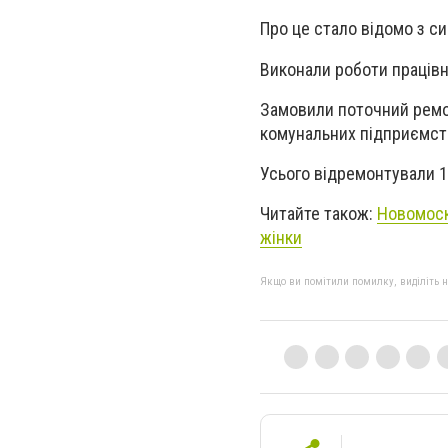
Про це стало відомо з с
Виконали роботи праців
Замовили поточний ремо
комунальних підприємст
Усього відремонтували 1
Читайте також:
Новомоск
жінки
Якщо ви помітили помилку, виділіть нео