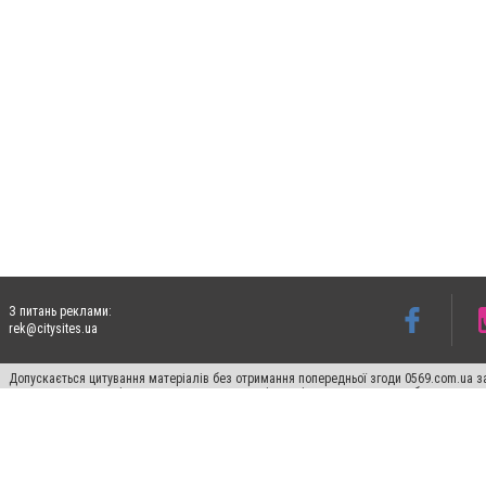
З питань реклами:
rek@citysites.ua
Допускається цитування матеріалів без отримання попередньої згоди 0569.com.ua за
пошукових систем гіперпосилання на цитовані статті не нижче другого абзацу в тек
Матеріали з плашками "Новини компаній", "Промо", "Партнерський матеріал", "Партнер
Реклама на сайті
Ф