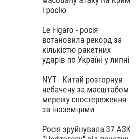
масовану атаку на Крим
і росію
Le Figaro - росія
встановила рекорд за
кількістю ракетних
ударів по Україні у липні
NYT - Китай розгорнув
небачену за масштабом
мережу спостереження
за іноземцями
Росія зруйнувала 37 АЗК