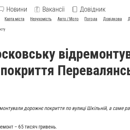
Новини
Вакансії
Довідник
Карта міста
Нерухомість
Авто / Мото
Погода
Довідкова
Д
осту
сковську відремонту
покриття Перевалянс
онтували дорожнє покриття по вулиці Шкільній, а саме р
емонт – 65 тисяч гривень.