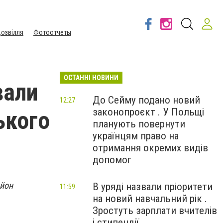
озвілля
Фотоотчеты
ОСТАННІ НОВИНИ
вали
До Сейму подано новий
12:27
законопроєкт . У Польщі
ького
планують повернути
українцям право на
отримання окремих видів
допомог
айон
В уряді назвали пріоритети
11:59
на новий навчальний рік .
Зростуть зарплати вчителів
і стипендії