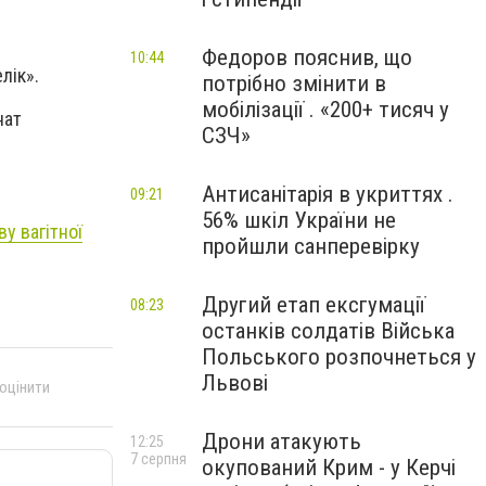
Федоров пояснив, що
10:44
лік».
потрібно змінити в
мобілізації . «200+ тисяч у
нат
СЗЧ»
Антисанітарія в укриттях .
09:21
56% шкіл України не
у вагітної
пройшли санперевірку
Другий етап ексгумації
08:23
останків солдатів Війська
Польського розпочнеться у
Львові
 оцінити
Дрони атакують
12:25
7 серпня
окупований Крим - у Керчі