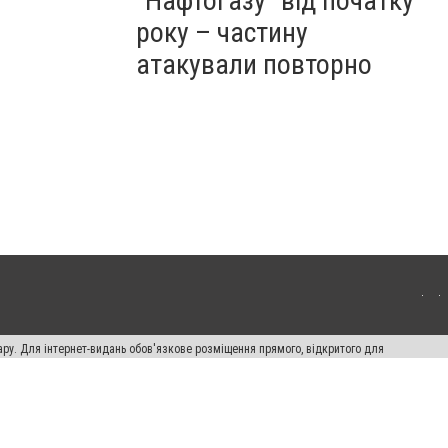
"Нафтогазу" від початку
року – частину
атакували повторно
ару. Для інтернет-видань обов'язкове розміщення прямого, відкритого для
лама" публікуються на правах реклами.
ості
Правила сайту