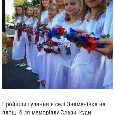
Пройшли гуляння в селі Знаменівка на
площі біля меморіалу Слави, куди