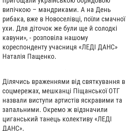
пригощали українською обрядовою
випічкою – мандриками. А на День
рибака, вже в Новоселівці, поїли смачної
ухи. Для діточок же були ще й солодкі
кавуни», - розповіла нашому
кореспонденту учасниця «ЛЕДІ ДАНС»
Наталія Пащенко.
Ділячись враженнями від святкування в
соцмережах, мешканці Піщанської ОТГ
назвали виступи артистів яскравими та
запальними. Окремо ж відзначили
циганський танець колективу «ЛЕДІ
ДАНС».