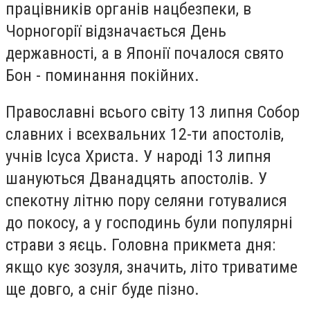
працівників органів нацбезпеки, в
Чорногорії відзначається День
державності, а в Японії почалося свято
Бон - поминання покійних.
Православні всього світу 13 липня Собор
славних і всехвальних 12-ти апостолів,
учнів Ісуса Христа. У народі 13 липня
шануються Дванадцять апостолів. У
спекотну літню пору селяни готувалися
до покосу, а у господинь були популярні
страви з яєць. Головна прикмета дня:
якщо кує зозуля, значить, літо триватиме
ще довго, а сніг буде пізно.