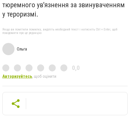
тюремного ув'язнення за звинуваченням
у тероризмі.
Якщо ви помітили помилку, виділіть необхідний текст і натисніть Ctrl + Enter, щоб
повідомити про це редакцію
Ольга
0,0
Авторизуйтесь
, щоб оцінити