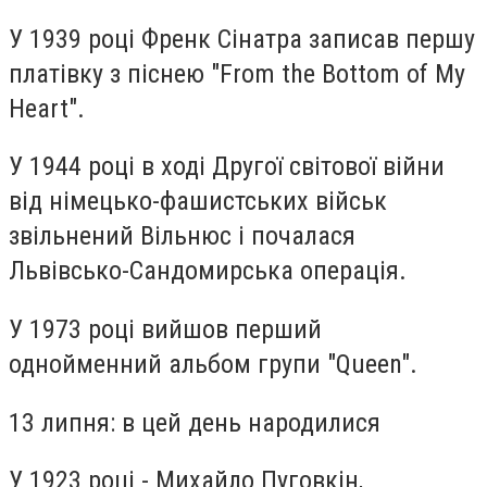
У 1939 році Френк Сінатра записав першу
платівку з піснею "From the Bottom of My
Heart".
У 1944 році в ході Другої світової війни
від німецько-фашистських військ
звільнений Вільнюс і почалася
Львівсько-Сандомирська операція.
У 1973 році вийшов перший
однойменний альбом групи "Queen".
13 липня: в цей день народилися
У 1923 році - Михайло Пуговкін,