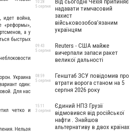
Від сьогодні Чехія припиняє
10:28
5 серпня
надавати тимчасовий
захист
, идет война,
військовозобов’язаним
е «реформы»,
українцям
ртсменов, а у
иться быстрых
Reuters - США майже
09:43
5 серпня
вичерпали запаси ракет
внеблоковости
великої дальності
Генштаб ЗСУ повідомив про
08:59
орон. Украина
5 серпня
втрати ворога станом на 5
вариант один:
серпня 2026 року
овой. Для нас
Єдиний НПЗ Грузії
15:11
етил четко и
3 серпня
відмовився від російської
нафти . Знайшов
альтернативу в двох країнах
ления. Нельзя