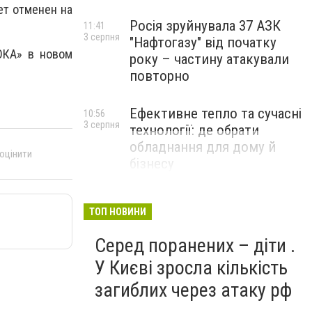
ет отменен на
Росія зруйнувала 37 АЗК
11:41
3 серпня
"Нафтогазу" від початку
ОКА» в новом
року – частину атакували
повторно
Ефективне тепло та сучасні
10:56
3 серпня
технології: де обрати
обладнання для дому й
 оцінити
бізнесу
НОВИНИ КОМПАНІЙ
ТОП НОВИНИ
Серед поранених – діти .
У Києві зросла кількість
загиблих через атаку рф