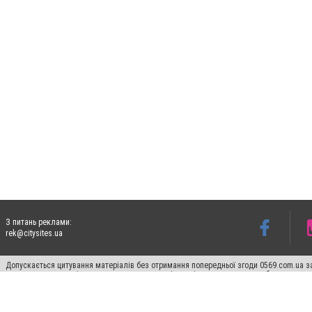
З питань реклами:
rek@citysites.ua
Допускається цитування матеріалів без отримання попередньої згоди 0569.com.ua за
пошукових систем гіперпосилання на цитовані статті не нижче другого абзацу в тек
Матеріали з плашками "Новини компаній", "Промо", "Партнерський матеріал", "Партнер