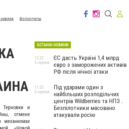
озвілля
Фотоотчеты
ОСТАННІ НОВИНИ
КА
ЄС дасть Україні 1,4 млрд
12:22
5 серпня
євро з заморожених активів
РФ після нічної атаки
АИНА
Під ударами один з
11:25
5 серпня
найбільших розподільчих
центрів Wildberries та НПЗ .
 Терновки и
Безпілотники масовано
йны, отмене
атакували росію
о механизмах
ммой «Новой