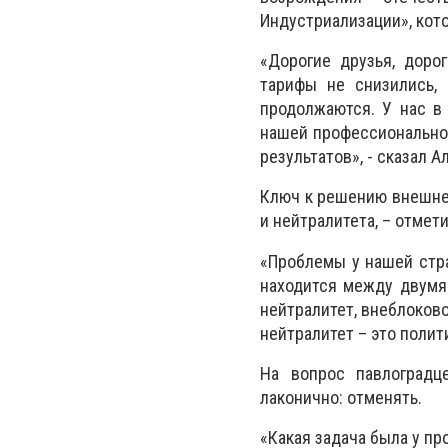
Индустриализации», ко
«Дорогие друзья, доро
тарифы не снизились,
продолжаются. У нас в 
нашей профессиональной
результатов», - сказал А
Ключ к решению внешне
и нейтралитета, – отме
«Проблемы у нашей стра
находится между двумя
нейтралитет, внеблоков
нейтралитет – это полит
На вопрос павлоградц
лаконично: отменять.
«Какая задача была у п