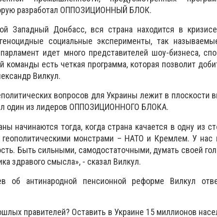
торую разработал ОППОЗИЦИОННЫЙ БЛОК.
гой Западный Донбасс, вся страна находится в кризисе
 геноцидные социальные эксперименты, так называемы
парламент идет много представителей шоу-бизнеса, спо
 команды есть четкая программа, которая позволит доб
лександр Вилкул.
политических вопросов для Украины лежит в плоскости 
тил один из лидеров ОППОЗИЦИОННОГО БЛОКА.
ны начинаются тогда, когда страна качается в одну из ст
 геополитическими монстрами – НАТО и Кремлем. У нас 
ость. Быть сильными, самодостаточными, думать своей гол
ика здравого смысла», - сказал Вилкул.
ев об антинародной пенсионной реформе Вилкул отв
рошлых правителей? Оставить в Украине 15 миллионов насе