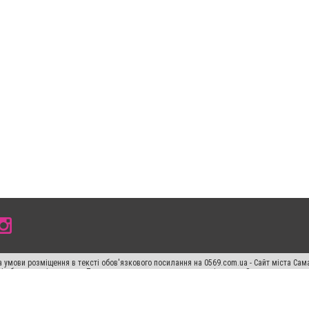
 умови розміщення в тексті обов'язкового посилання на 0569.com.ua - Сайт міста Сам
сті або в якості джерела. Порушення виняткових прав переслідується Законом.
ський спецпроєкт", "Політичні новини", "Пресреліз", "PR", "Офіційно", "Політична рек