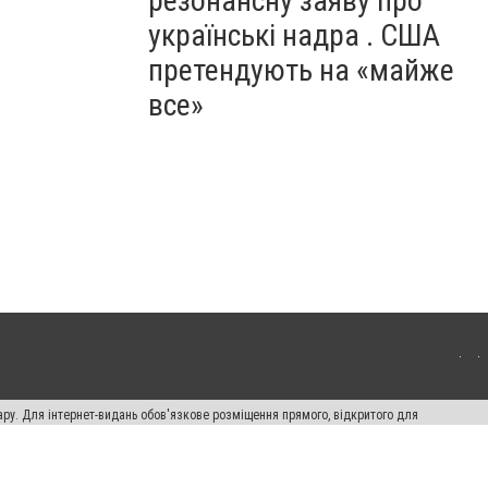
резонансну заяву про
українські надра . США
претендують на «майже
все»
ару. Для інтернет-видань обов'язкове розміщення прямого, відкритого для
лама" публікуються на правах реклами.