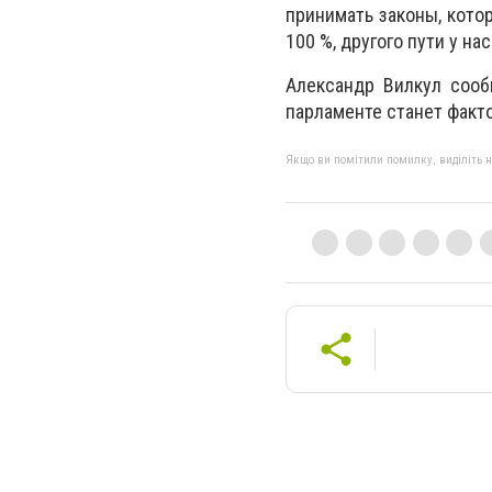
принимать законы, кот
100 %, другого пути у нас
Александр Вилкул соо
парламенте
станет факт
Якщо ви помітили помилку, виділіть нео