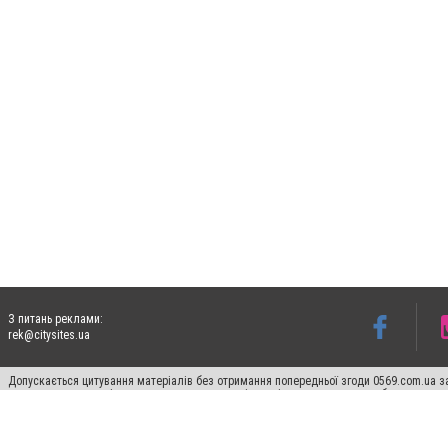
З питань реклами:
rek@citysites.ua
Допускається цитування матеріалів без отримання попередньої згоди 0569.com.ua за
пошукових систем гіперпосилання на цитовані статті не нижче другого абзацу в тек
Матеріали з плашками "Новини компаній", "Промо", "Партнерський матеріал", "Партнер