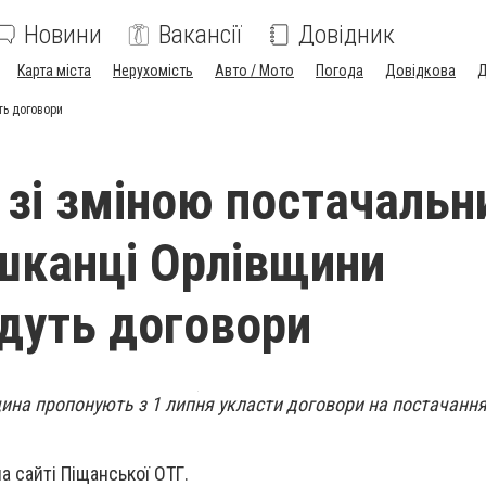
Новини
Вакансії
Довідник
Карта міста
Нерухомість
Авто / Мото
Погода
Довідкова
Д
ть договори
у зі зміною постачальн
шканці Орлівщини
дуть договори
на пропонують з 1 липня укласти договори на постачання
а сайті Піщанської ОТГ.