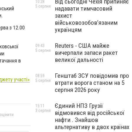
Від сьогодні Чехія припиняє
10:28
5 серпня
надавати тимчасовий
нський
захист
и.
військовозобов’язаним
ерва з 12.00
українцям
Reuters - США майже
ковської
09:43
5 серпня
вичерпали запаси ракет
ми
великої дальності
тачання в
Генштаб ЗСУ повідомив про
08:59
джету участі»
5 серпня
втрати ворога станом на 5
серпня 2026 року
Єдиний НПЗ Грузії
15:11
3 серпня
відмовився від російської
 оцінити
нафти . Знайшов
альтернативу в двох країнах