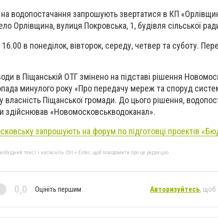
 на водопостачання запрошують звертатися в КП «Орлівщи
ло Орлівщина, вулиця Покровська, 1, будівля сільської рад
 16.00 в понеділок, вівторок, середу, четвер та суботу. Пер
оди в Піщанській ОТГ змінено на підставі рішення Новомос
топада минулого року «Про передачу мереж та споруд систе
у власність Піщанської громади. До цього рішення, водопос
ди здійснював «Новомосковськводоканал».
ковську запрошують на форум по підготовці проектів «Бю
бхідний текст і натисніть Ctrl + Enter, щоб повідомити про це редакцію
0,0
Оцініть першим
Авторизуйтесь
, щоб