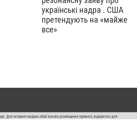
резонансну заяву про
українські надра . США
претендують на «майже
все»
ару. Для інтернет-видань обов'язкове розміщення прямого, відкритого для
лама" публікуються на правах реклами.