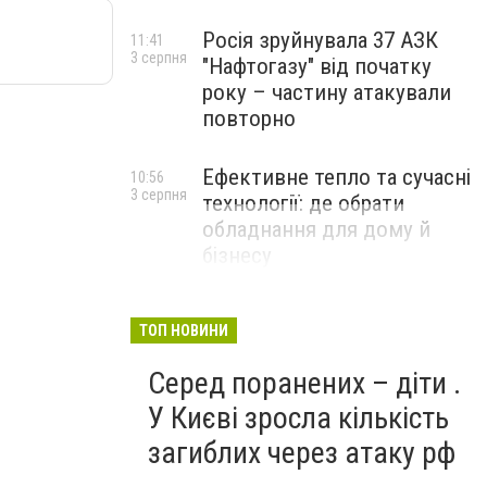
Росія зруйнувала 37 АЗК
11:41
3 серпня
"Нафтогазу" від початку
року – частину атакували
повторно
Ефективне тепло та сучасні
10:56
3 серпня
технології: де обрати
обладнання для дому й
бізнесу
НОВИНИ КОМПАНІЙ
ТОП НОВИНИ
Серед поранених – діти .
У Києві зросла кількість
загиблих через атаку рф