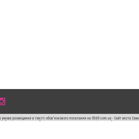
 умови розміщення в тексті обов'язкового посилання на 0569.com.ua - Сайт міста Сам
сті або в якості джерела. Порушення виняткових прав переслідується Законом.
ський спецпроєкт", "Політичні новини", "Пресреліз", "PR", "Офіційно", "Політична рек