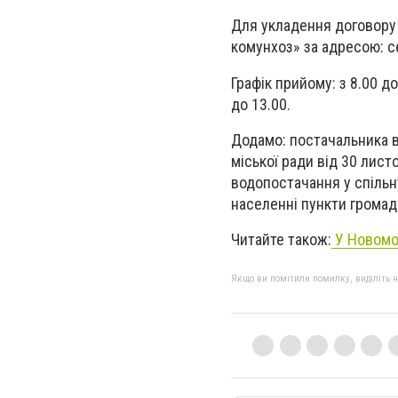
Для укладення договору
комунхоз» за адресою: се
Графік прийому: з 8.00 до
до 13.00.
Додамо: постачальника в
міської ради від 30 лис
водопостачання у спільн
населенні пункти грома
Читайте також:
У Новомос
Якщо ви помітили помилку, виділіть нео