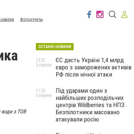
озвілля
Фотоотчеты
ОСТАННІ НОВИНИ
ика
ЄС дасть Україні 1,4 млрд
12:22
5 серпня
євро з заморожених активів
РФ після нічної атаки
Під ударами один з
11:25
5 серпня
найбільших розподільчих
центрів Wildberries та НПЗ .
 води з ТОВ
Безпілотники масовано
атакували росію