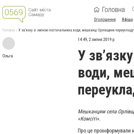
Головна
Оголошення
Афіша
Головна
У зв’язку зі зміною постачальника води, мешканці Орлівщини переукладу
14:49, 2 липня 2019 р.
У зв’язк
Ольга
води, ме
переукла
Мешканцям села Орлівщи
«Комсіті».
Про це проінформували н