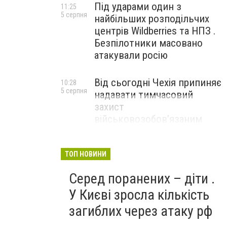
Під ударами один з
11:25
5 серпня
найбільших розподільчих
центрів Wildberries та НПЗ .
Безпілотники масовано
атакували росію
Від сьогодні Чехія припиняє
10:28
5 серпня
надавати тимчасовий
захист
військовозобов’язаним
українцям
ТОП НОВИНИ
Серед поранених – діти .
У Києві зросла кількість
загиблих через атаку рф