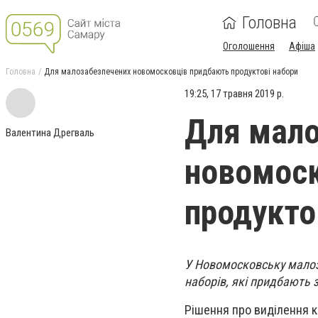
Головна
Оголошення
Афіша
Головна
Для малозабезпечених новомосковців придбають продуктові набори
19:25, 17 травня 2019 р.
Для мало
Валентина Дрегваль
новомоск
продукто
У Новомосковську малоз
наборів, які придбають 
Рішення про виділення к