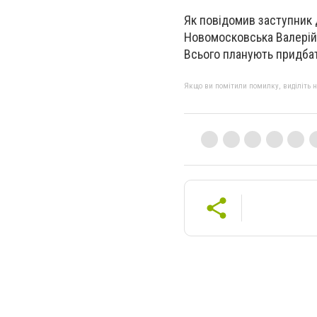
Як повідомив заступник 
Новомосковська Валерій 
Всього планують придбат
Якщо ви помітили помилку, виділіть нео