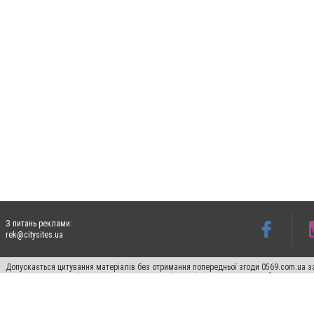
З питань реклами:
rek@citysites.ua
Допускається цитування матеріалів без отримання попередньої згоди 0569.com.ua за
пошукових систем гіперпосилання на цитовані статті не нижче другого абзацу в тек
Матеріали з плашками "Новини компаній", "Промо", "Партнерський матеріал", "Партнер