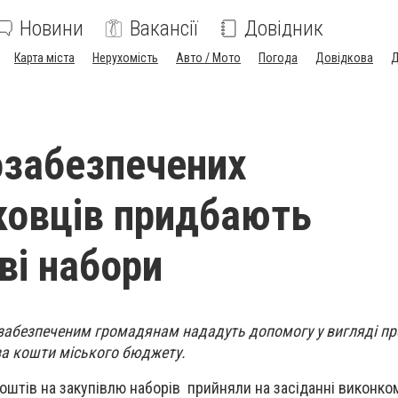
Новини
Вакансії
Довідник
Карта міста
Нерухомість
Авто / Мото
Погода
Довідкова
Д
забезпечених
овців придбають
ві набори
абезпеченим громадянам нададуть допомогу у вигляді пр
за кошти міського бюджету.
оштів на закупівлю наборів прийняли на засіданні виконком