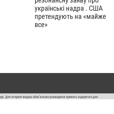
резонансну заяву про
українські надра . США
претендують на «майже
все»
ару. Для інтернет-видань обов'язкове розміщення прямого, відкритого для
лама" публікуються на правах реклами.