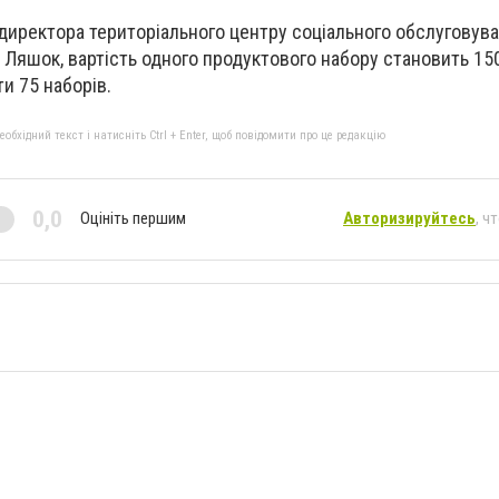
директора територіального центру соціального обслуговува
Ляшок, вартість одного продуктового набору становить 150
и 75 наборів.
бхідний текст і натисніть Ctrl + Enter, щоб повідомити про це редакцію
0,0
Оцініть першим
Авторизируйтесь
, ч