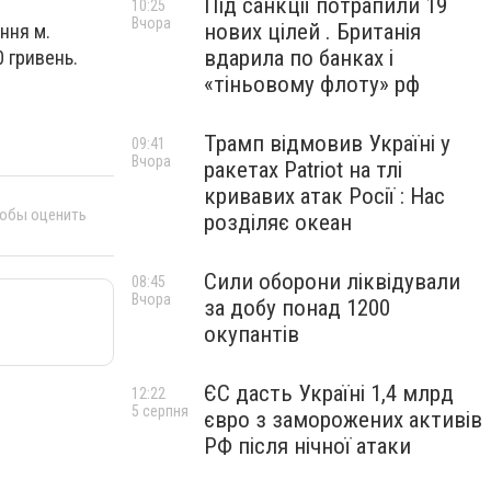
Під санкції потрапили 19
10:25
Вчора
нових цілей . Британія
ння м.
вдарила по банках і
 гривень.
«тіньовому флоту» рф
Трамп відмовив Україні у
09:41
Вчора
ракетах Patriot на тлі
кривавих атак Росії : Нас
тобы оценить
розділяє океан
Сили оборони ліквідували
08:45
Вчора
за добу понад 1200
окупантів
ЄС дасть Україні 1,4 млрд
12:22
5 серпня
євро з заморожених активів
РФ після нічної атаки