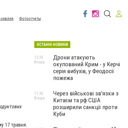
озвілля
Фотоотчеты
ОСТАННІ НОВИНИ
Дрони атакують
12:25
Вчора
окупований Крим - у Керчі
серія вибухів, у Феодосії
пожежа
Через військові зв'язки з
11:30
Вчора
Китаєм та рф США
одуктових
розширили санкції проти
Куби
у 17 травня.