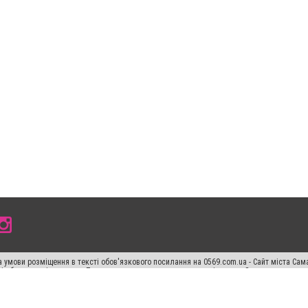
 умови розміщення в тексті обов'язкового посилання на 0569.com.ua - Сайт міста Сам
сті або в якості джерела. Порушення виняткових прав переслідується Законом.
ський спецпроєкт", "Політичні новини", "Пресреліз", "PR", "Офіційно", "Політична рек