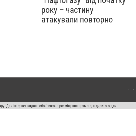
"Нафтогазу" від початку
року – частину
атакували повторно
ару. Для інтернет-видань обов'язкове розміщення прямого, відкритого для
лама" публікуються на правах реклами.
ості
Правила сайту