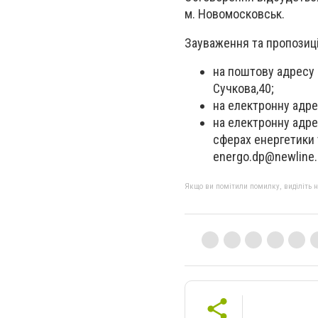
м. Новомосковськ.
Зауваження та пропозиц
на поштову адресу 
Сучкова,40;
на електронну адр
на електронну адре
сферах енергетики 
energo.dp@newline.
Якщо ви помітили помилку, виділіть нео