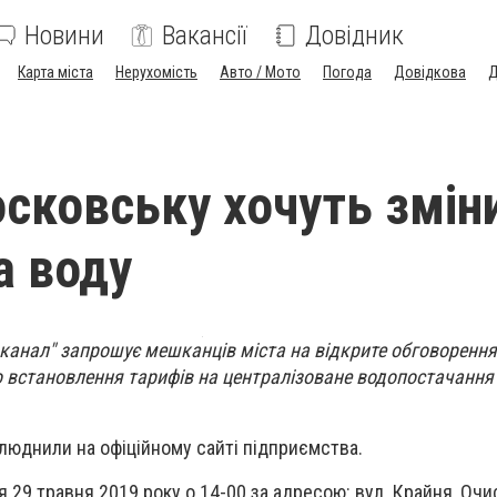
Новини
Вакансії
Довідник
Карта міста
Нерухомість
Авто / Мото
Погода
Довідкова
Д
сковську хочуть змін
а воду
анал" запрошує мешканців міста на відкрите обговорення
встановлення тарифів на централізоване водопостачання
люднили на офіційному сайті підприємства.
 29 травня 2019 року о 14-00 за адресою: вул. Крайня, Оч