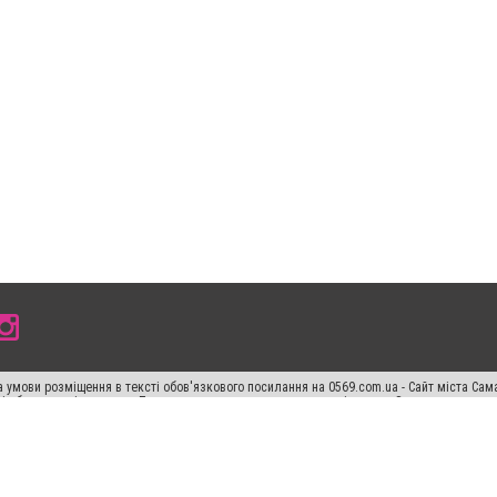
 умови розміщення в тексті обов'язкового посилання на 0569.com.ua - Сайт міста Сам
сті або в якості джерела. Порушення виняткових прав переслідується Законом.
ський спецпроєкт", "Політичні новини", "Пресреліз", "PR", "Офіційно", "Політична рек
раншиза "CitySites"
Правила класифайд
Редакційна політика
Політика конфіденційн