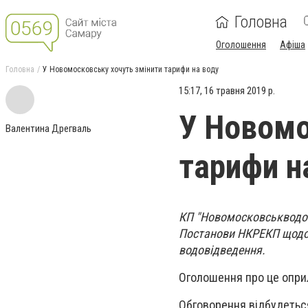
Головна
Оголошення
Афіша
Головна
У Новомосковську хочуть змінити тарифи на воду
15:17, 16 травня 2019 р.
У Новомо
Валентина Дрегваль
тарифи н
КП "Новомосковськводок
Постанови НКРЕКП щодо 
водовідведення.
Оголошення про це опри
Обговорення відбудеться