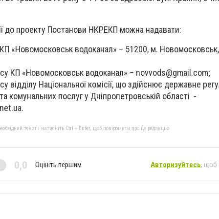
ії до проекту Постанови НКРЕКП можна надавати:
КП «Новомосковськ водоканал» – 51200, м. Новомосковськ,
есу КП «Новомосковськ водоканал» –
novvods@gmail.com
;
су відділу Національної комісії, що здійснює державне рег
та комунальних послуг у Дніпропетровській області -
net.ua
.
бхідний текст і натисніть Ctrl + Enter, щоб повідомити про це редакцію
0,0
Оцініть першим
Авторизуйтесь
, щоб