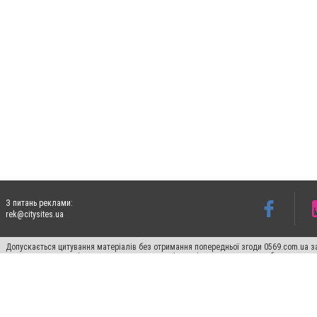
З питань реклами:
rek@citysites.ua
Допускається цитування матеріалів без отримання попередньої згоди 0569.com.ua за
пошукових систем гіперпосилання на цитовані статті не нижче другого абзацу в тек
Матеріали з плашками "Новини компаній", "Промо", "Партнерський матеріал", "Партнер
Реклама на сайті
Ф