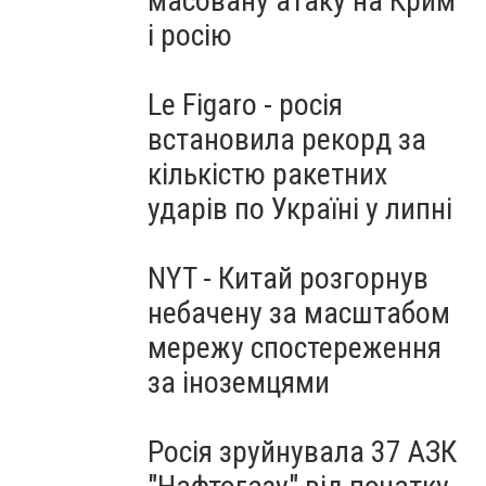
масовану атаку на Крим
і росію
Le Figaro - росія
встановила рекорд за
кількістю ракетних
ударів по Україні у липні
NYT - Китай розгорнув
небачену за масштабом
мережу спостереження
за іноземцями
Росія зруйнувала 37 АЗК