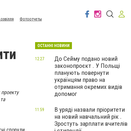
озвілля
Фотоотчеты
ОСТАННІ НОВИНИ
ити
До Сейму подано новий
12:27
законопроєкт . У Польщі
планують повернути
українцям право на
отримання окремих видів
 проекту
допомог
 та
В уряді назвали пріоритети
11:59
на новий навчальний рік .
Зростуть зарплати вчителів
исні споруди
і стипендії