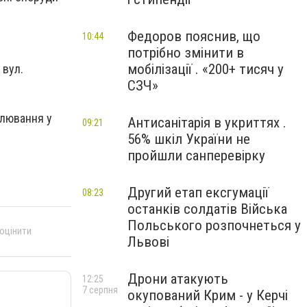
Федоров пояснив, що
10:44
потрібно змінити в
мобілізації . «200+ тисяч у
 вул.
СЗЧ»
улювання у
Антисанітарія в укриттях .
09:21
56% шкіл України не
пройшли санперевірку
Другий етап ексгумації
08:23
останків солдатів Війська
Польського розпочнеться у
 оцінити
Львові
Дрони атакують
12:25
7 серпня
окупований Крим - у Керчі