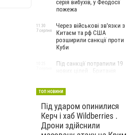
серія вибухів, у Феодосії
пожежа
Через військові зв'язки з
11:30
7 серпня
Китаєм та рф США
розширили санкції проти
Куби
Під санкції потрапили 19
10:25
7 серпня
нових цілей . Британія
вдарила по банках і
«тіньовому флоту» рф
ТОП НОВИНИ
Під ударом опинилися
Керч і хаб Wildberries .
Дрони здійснили