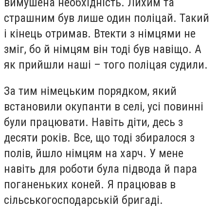
вимушена необхідність. Лихим та
страшним був лише один поліцай. Такий
і кінець отримав. Втекти з німцями не
зміг, бо й німцям він тоді був навіщо. А
як прийшли наші – того поліцая судили.
За тим німецьким порядком, який
встановили окупанти в селі, усі повинні
були працювати. Навіть діти, десь з
десяти років. Все, що тоді збиралося з
полів, йшло німцям на харч. У мене
навіть для роботи була підвода й пара
поганеньких коней. Я працював в
сільськогосподарській бригаді.