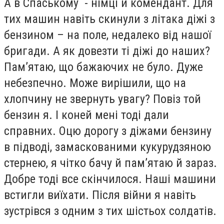
А в Спаському - німці й комендант. Для
тих машин навіть скинули з літака діжі з
бензином – на поле, недалеко від нашої
бригади. А як довезти ті діжі до наших?
Пам’ятаю, що бажаючих не було. Дуже
небезпечно. Може вирішили, що на
хлопчину не звернуть увагу? Повіз той
бензин я. І коней мені тоді дали
справних. Оцю дорогу з діжами бензину
в підводі, замаскованими кукурудзяною
стернею, я чітко бачу й пам’ятаю й зараз.
Добре тоді все скінчилося. Наші машини
встигли виїхати. Після війни я навіть
зустрівся з одним з тих шістьох солдатів.