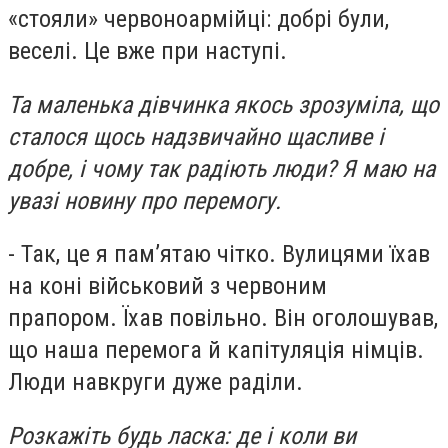
«стояли» червоноармійці: добрі були,
веселі. Це вже при наступі.
Та маленька дівчинка якось зрозуміла, що
сталося щось надзвичайно щасливе і
добре, і чому так радіють люди? Я маю на
увазі новину про перемогу.
- Так, це я пам’ятаю чітко. Вулицями їхав
на коні військовий з червоним
прапором. Їхав повільно. Він оголошував,
що наша перемога й капітуляція німців.
Люди навкруги дуже раділи.
Розкажіть будь ласка: де і коли ви