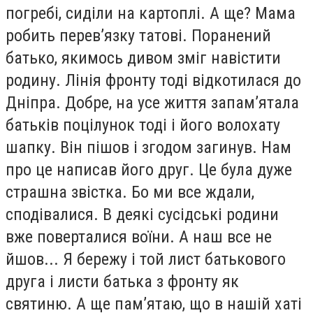
погребі, сиділи на картоплі. А ще? Мама
робить перев’язку татові. Поранений
батько, якимось дивом зміг навістити
родину. Лінія фронту тоді відкотилася до
Дніпра. Добре, на усе життя запам’ятала
батьків поцілунок тоді і його волохату
шапку. Він пішов і згодом загинув. Нам
про це написав його друг. Це була дуже
страшна звістка. Бо ми все ждали,
сподівалися. В деякі сусідські родини
вже поверталися воїни. А наш все не
йшов... Я бережу і той лист батькового
друга і листи батька з фронту як
святиню. А ще пам’ятаю, що в нашій хаті