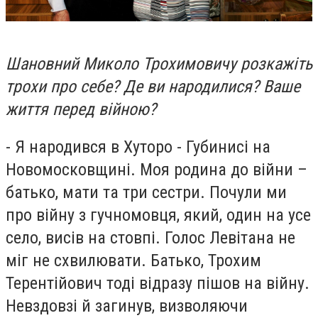
Шановний Миколо Трохимовичу розкажіть
трохи про себе? Де ви народилися? Ваше
життя перед війною?
- Я народився в Хуторо - Губинисі на
Новомосковщині. Моя родина до війни –
батько, мати та три сестри. Почули ми
про війну з гучномовця, який, один на усе
село, висів на стовпі. Голос Левітана не
міг не схвилювати. Батько, Трохим
Терентійович тоді відразу пішов на війну.
Невздовзі й загинув, визволяючи