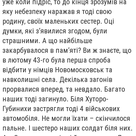
уже коли підріс, то до кінця зрозумів на
яку небезпеку наражав я тоді свою
родину, своїх маленьких сестер. Оці
думки, які з’явилися згодом, були
страшними. А що найбільше
закарбувалося в пам’яті? Ви ж знаєте, що
в лютому 43-го була перша спроба
відбити у німців Новомосковськ та
навколишні села. Декілька загонів
прорвалися вперед, та невдало. Багато
наших тоді загинуло. Біля Хуторо-
Губинихи застрягли тоді 4 військових
автомобіля. Не могли їхати – скінчилося
пальне. І шестеро наших солдат біля них.