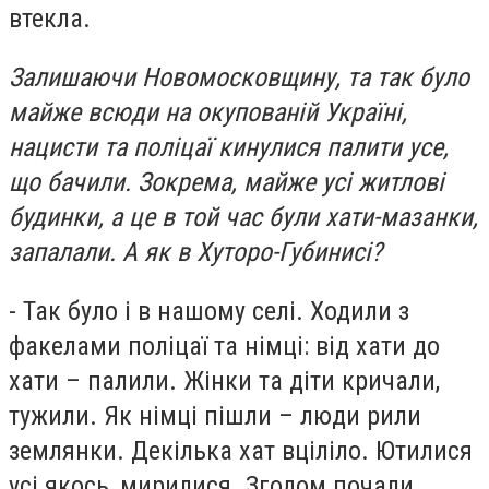
втекла.
Залишаючи Новомосковщину, та так було
майже всюди на окупованій Україні,
нацисти та поліцаї кинулися палити усе,
що бачили. Зокрема, майже усі житлові
будинки, а це в той час були хати-мазанки,
запалали. А як в Хуторо-Губинисі?
- Так було і в нашому селі. Ходили з
факелами поліцаї та німці: від хати до
хати – палили. Жінки та діти кричали,
тужили. Як німці пішли – люди рили
землянки. Декілька хат вціліло. Ютилися
усі якось, мирилися. Згодом почали