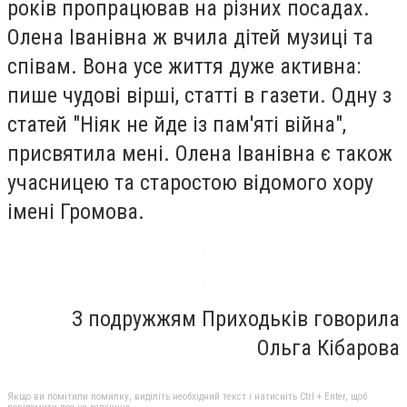
років пропрацював на різних посадах.
Олена Іванівна ж вчила дітей музиці та
співам. Вона усе життя дуже активна:
пише чудові вірші, статті в газети. Одну з
статей "Ніяк не йде із пам'яті війна",
присвятила мені. Олена Іванівна є також
учасницею та старостою відомого хору
імені Громова.
З подружжям Приходьків говорила
Ольга Кібарова
Якщо ви помітили помилку, виділіть необхідний текст і натисніть Ctrl + Enter, щоб