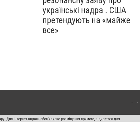
резонансну заяву про
українські надра . США
претендують на «майже
все»
ару. Для інтернет-видань обов'язкове розміщення прямого, відкритого для
лама" публікуються на правах реклами.