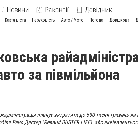
Новини
Вакансії
Довідник
Карта міста
Нерухомість
Авто / Мото
Погода
Довідкова
Д
овська райадміністра
авто за півмільйона
адміністрація планує витратити до 500 тисяч гривень на
біля Рено Дастер (Renault DUSTER LIFE) або еквівалентног