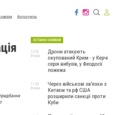
озвілля
Фотоотчеты
ОСТАННІ НОВИНИ
ція
Дрони атакують
12:25
Вчора
окупований Крим - у Керчі
серія вибухів, у Феодосії
пожежа
Через військові зв'язки з
11:30
Вчора
Китаєм та рф США
 придбання
розширили санкції проти
о
Куби