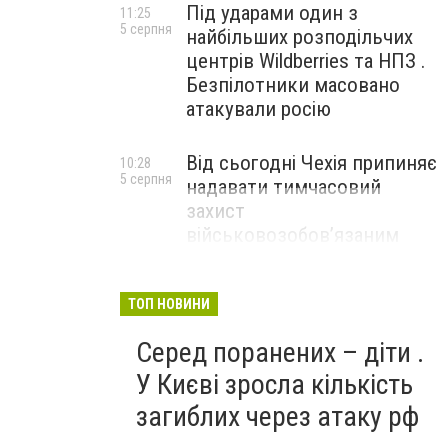
Під ударами один з
11:25
5 серпня
найбільших розподільчих
центрів Wildberries та НПЗ .
Безпілотники масовано
атакували росію
Від сьогодні Чехія припиняє
10:28
5 серпня
надавати тимчасовий
захист
військовозобов’язаним
українцям
ТОП НОВИНИ
Серед поранених – діти .
У Києві зросла кількість
загиблих через атаку рф