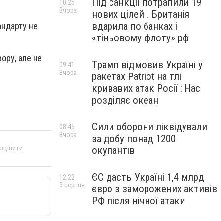
Під санкції потрапили 19
10:25
Вчора
нових цілей . Британія
вдарила по банках і
андарту не
«тіньовому флоту» рф
ору, але не
Трамп відмовив Україні у
09:41
Вчора
ракетах Patriot на тлі
кривавих атак Росії : Нас
розділяє океан
Сили оборони ліквідували
08:45
Вчора
за добу понад 1200
 оцінити
окупантів
ЄС дасть Україні 1,4 млрд
12:22
5 серпня
євро з заморожених активів
РФ після нічної атаки