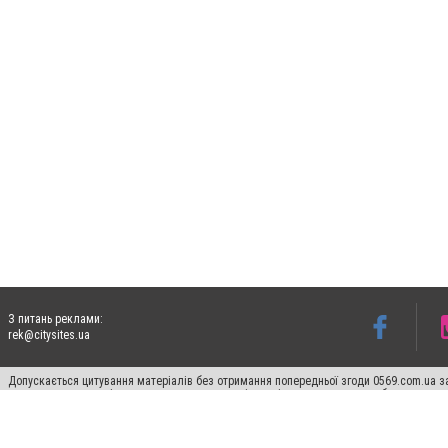
З питань реклами:
rek@citysites.ua
Допускається цитування матеріалів без отримання попередньої згоди 0569.com.ua за
пошукових систем гіперпосилання на цитовані статті не нижче другого абзацу в тек
Матеріали з плашками "Новини компаній", "Промо", "Партнерський матеріал", "Партнер