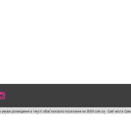
 умови розміщення в тексті обов'язкового посилання на 0569.com.ua - Сайт міста Сам
сті або в якості джерела. Порушення виняткових прав переслідується Законом.
ський спецпроєкт", "Політичні новини", "Пресреліз", "PR", "Офіційно", "Політична рек