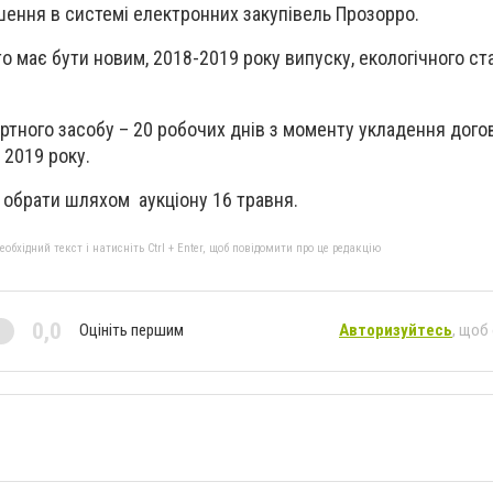
шення в системі електронних закупівель Прозорро.
то має бути новим, 2018-2019 року випуску, екологічного ст
ртного засобу – 20 робочих днів з моменту укладення догов
 2019 року.
 обрати шляхом аукціону 16 травня.
бхідний текст і натисніть Ctrl + Enter, щоб повідомити про це редакцію
0,0
Оцініть першим
Авторизуйтесь
, щоб