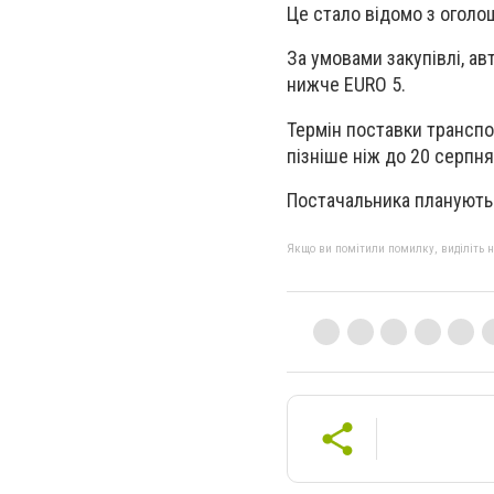
Це стало відомо з оголо
За умовами закупівлі, ав
нижче EURO 5.
Термін поставки транспо
пізніше ніж до 20 серпня
Постачальника планують
Якщо ви помітили помилку, виділіть нео