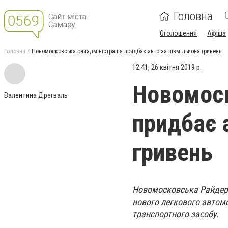
Головна
Оголошення
Афіша
Головна
Новомосковська райадміністрація придбає авто за півмільйона гривень
12:41, 26 квітня 2019 р.
Новомоск
Валентина Дрегваль
придбає 
гривень
Новомосковська Райдерж
нового легкового автомо
транспортного засобу.