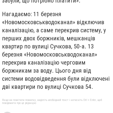
забули, що потрібно платити».
Нагадаємо: 11 березня
«Новомосковськводоканал» відключив
каналізацію, а саме перекрив систему, у
перших двох боржників, мешканців
квартир по вулиці Сучкова, 50-а. 13
березня «Новомосковськводоканал»
перекрив каналізацію черговим
боржникам за воду. Цього дня від
системи водовідведення були відключені
дві квартири по вулиці Сучкова 54.
Якщо ви помітили помилку, виділіть необхідний текст і натисніть Ctrl + Enter, щоб
повідомити про це редакцію