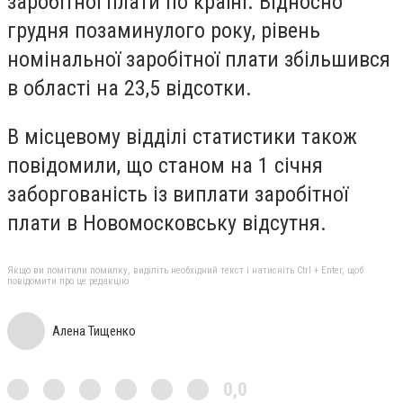
заробітної плати по країні. Відносно
грудня позаминулого року, рівень
номінальної заробітної плати збільшився
в області на 23,5 відсотки.
В місцевому відділі статистики також
повідомили, що станом на 1 січня
заборгованість із виплати заробітної
плати в Новомосковську відсутня.
Якщо ви помітили помилку, виділіть необхідний текст і натисніть Ctrl + Enter, щоб
повідомити про це редакцію
Алена Тищенко
0,0