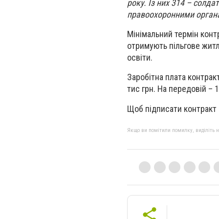
року. Із них 314 – солда
правоохоронними органа
Мінімальний термін контр
отримують пільгове житл
освіти.
Заробітна плата контракт
тис грн. На передовій – 1
Щоб підписати контракт 
Якщо ви помітили помилку, виділіть нео