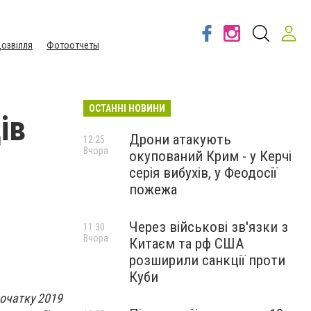
озвілля
Фотоотчеты
ОСТАННІ НОВИНИ
ів
Дрони атакують
12:25
Вчора
окупований Крим - у Керчі
серія вибухів, у Феодосії
пожежа
Через військові зв'язки з
11:30
Вчора
Китаєм та рф США
розширили санкції проти
Куби
початку 2019