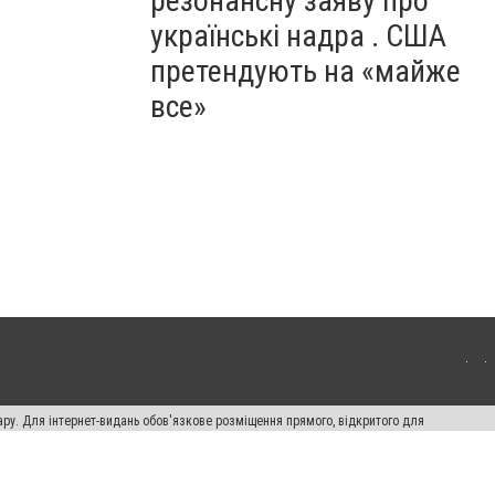
резонансну заяву про
українські надра . США
претендують на «майже
все»
ару. Для інтернет-видань обов'язкове розміщення прямого, відкритого для
лама" публікуються на правах реклами.