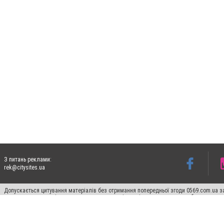
З питань реклами:
rek@citysites.ua
Допускається цитування матеріалів без отримання попередньої згоди 0569.com.ua за
пошукових систем гіперпосилання на цитовані статті не нижче другого абзацу в тек
Матеріали з плашками "Новини компаній", "Промо", "Партнерський матеріал", "Партнер