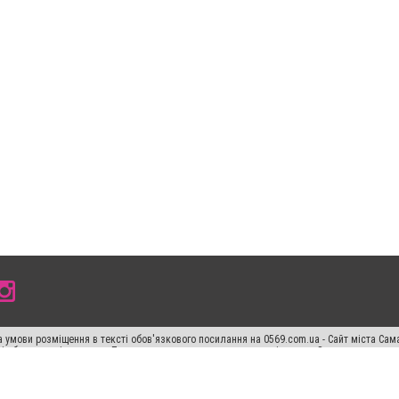
 умови розміщення в тексті обов'язкового посилання на 0569.com.ua - Сайт міста Сам
сті або в якості джерела. Порушення виняткових прав переслідується Законом.
ський спецпроєкт", "Політичні новини", "Пресреліз", "PR", "Офіційно", "Політична рек