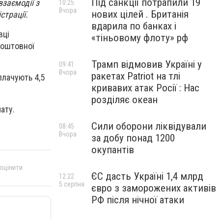
Під санкції потрапили 19
взаємодії з
10:25
Вчора
нових цілей . Британія
трації.
вдарила по банках і
вці
«тіньовому флоту» рф
коштовної
Трамп відмовив Україні у
09:41
Вчора
ракетах Patriot на тлі
плачують 4,5
кривавих атак Росії : Нас
розділяє океан
ату.
Сили оборони ліквідували
08:45
Вчора
за добу понад 1200
окупантів
 оцінити
ЄС дасть Україні 1,4 млрд
12:22
5 серпня
євро з заморожених активів
РФ після нічної атаки