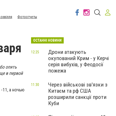
озвілля
Фотоотчеты
ОСТАННІ НОВИНИ
варя
Дрони атакують
12:25
окупований Крим - у Керчі
серія вибухів, у Феодосії
ебо опять
пожежа
ще в первой
Через військові зв'язки з
11:30
 -11, а ночью
Китаєм та рф США
розширили санкції проти
Куби