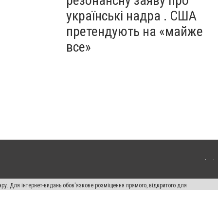
резонансну заяву про
українські надра . США
претендують на «майже
все»
ару. Для інтернет-видань обов'язкове розміщення прямого, відкритого для
лама" публікуються на правах реклами.