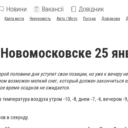
Новини
Вакансії
Довідник
Карта міста
Нерухомість
Авто / Мото
Погода
Довідкова
Д
 Новомосковске 25 ян
рой половине дня уступит свои позиции, но уже к вечеру н
ром возможен мелкий снег, который должен закончиться е
ое время осадков не ожидается.
температура воздуха утром -10, -8, днем -7, -6, вечером -9,
ов в секунду.