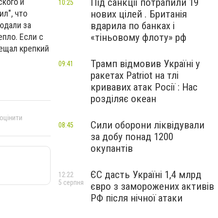
ского и
Під санкції потрапили 19
10:25
л", что
нових цілей . Британія
людали за
вдарила по банках і
епло. Если с
«тіньовому флоту» рф
вещал крепкий
Трамп відмовив Україні у
09:41
ракетах Patriot на тлі
кривавих атак Росії : Нас
розділяє океан
 оцінити
Сили оборони ліквідували
08:45
за добу понад 1200
окупантів
ЄС дасть Україні 1,4 млрд
12:22
5 серпня
євро з заморожених активів
РФ після нічної атаки