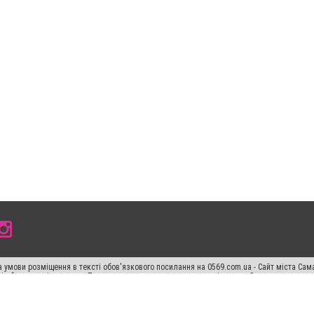
 умови розміщення в тексті обов'язкового посилання на 0569.com.ua - Сайт міста Сам
сті або в якості джерела. Порушення виняткових прав переслідується Законом.
ський спецпроєкт", "Політичні новини", "Пресреліз", "PR", "Офіційно", "Політична рек