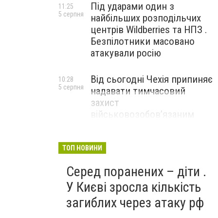
Під ударами один з
11:25
5 серпня
найбільших розподільчих
центрів Wildberries та НПЗ .
Безпілотники масовано
атакували росію
Від сьогодні Чехія припиняє
10:28
5 серпня
надавати тимчасовий
захист
військовозобов’язаним
українцям
ТОП НОВИНИ
Серед поранених – діти .
У Києві зросла кількість
загиблих через атаку рф