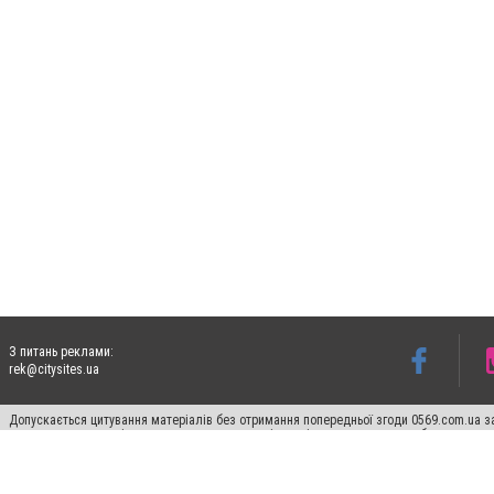
З питань реклами:
rek@citysites.ua
Допускається цитування матеріалів без отримання попередньої згоди 0569.com.ua за
пошукових систем гіперпосилання на цитовані статті не нижче другого абзацу в тек
Матеріали з плашками "Новини компаній", "Промо", "Партнерський матеріал", "Партнер