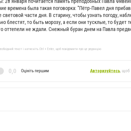
ы: 28 января почитается память преподобных Павла Фивей
ие времена была такая поговорка: "Пётр-Павел дня прибави
 световой части дня. В старину, чтобы узнать погоду, наб
о блестят, то быть морозу, а если они тусклые, то будет т
 то оттепели не ждали. Снежный буран днем на Павла пред
бхідний текст і натисніть Ctrl + Enter, щоб повідомити про це редакцію
0,0
Оцініть першим
Авторизуйтесь
, щоб