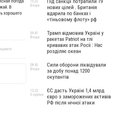
 ясная погода
Під санкції потрапили 19
10:25
Вчора
жай. В
нових цілей . Британія
ть хорошего
вдарила по банках і
«тіньовому флоту» рф
Трамп відмовив Україні у
09:41
Вчора
ракетах Patriot на тлі
кривавих атак Росії : Нас
 оцінити
розділяє океан
Сили оборони ліквідували
08:45
Вчора
за добу понад 1200
окупантів
ЄС дасть Україні 1,4 млрд
12:22
5 серпня
євро з заморожених активів
РФ після нічної атаки