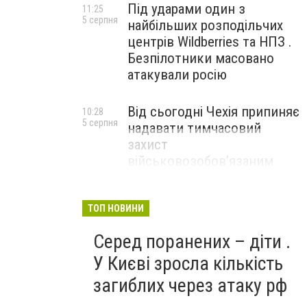
Під ударами один з
11:25
5 серпня
найбільших розподільчих
центрів Wildberries та НПЗ .
Безпілотники масовано
атакували росію
Від сьогодні Чехія припиняє
10:28
5 серпня
надавати тимчасовий
захист
військовозобов’язаним
українцям
ТОП НОВИНИ
Серед поранених – діти .
У Києві зросла кількість
загиблих через атаку рф