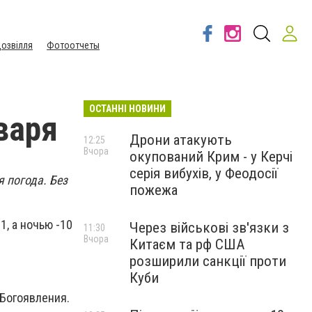
озвілля
Фотоотчеты
ОСТАННІ НОВИНИ
варя
Дрони атакують
12:25
Вчора
окупований Крим - у Керчі
серія вибухів, у Феодосії
я погода. Без
пожежа
1, а ночью -10
Через військові зв'язки з
11:30
Вчора
Китаєм та рф США
розширили санкції проти
Куби
 Богоявления.