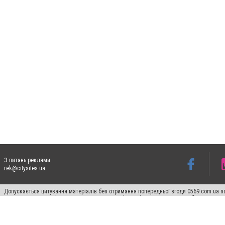
З питань реклами:
rek@citysites.ua
Допускається цитування матеріалів без отримання попередньої згоди 0569.com.ua за
пошукових систем гіперпосилання на цитовані статті не нижче другого абзацу в тек
Матеріали з плашками "Новини компаній", "Промо", "Партнерський матеріал", "Партнер