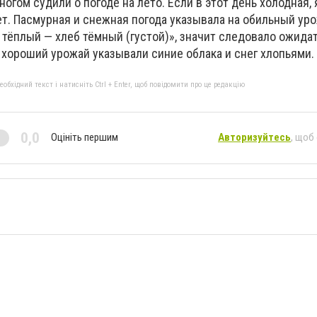
ногом судили о погоде на лето. Если в этот день холодная,
т. Пасмурная и снежная погода указывала на обильный уро
 тёплый — хлеб тёмный (густой)», значит следовало ожида
 хороший урожай указывали синие облака и снег хлопьями.
бхідний текст і натисніть Ctrl + Enter, щоб повідомити про це редакцію
0,0
Оцініть першим
Авторизуйтесь
, щоб