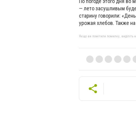
По погоде этого дня во м
— лето засушливым буде
старину говорили: «День
урожая хлебов. Также на
Якщо ви помітили помилку, виділіть нео