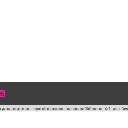
 умови розміщення в тексті обов'язкового посилання на 0569.com.ua - Сайт міста Сам
сті або в якості джерела. Порушення виняткових прав переслідується Законом.
ський спецпроєкт", "Політичні новини", "Пресреліз", "PR", "Офіційно", "Політична рек