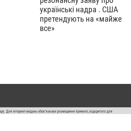
резонансну заяву про
українські надра . США
претендують на «майже
все»
ару. Для інтернет-видань обов'язкове розміщення прямого, відкритого для
лама" публікуються на правах реклами.