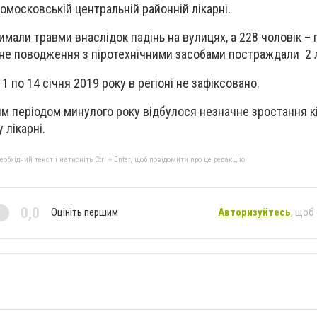
омосковській центральній районній лікарні.
имали травми внаслідок падінь на вулицях, а 228 чоловік – 
не поводження з піротехнічними засобами постраждали 2 
 по 14 січня 2019 року в регіоні не зафіксовано.
ним періодом минулого року відбулося незначне зростання к
 лікарні.
бхідний текст і натисніть Ctrl + Enter, щоб повідомити про це редакцію
0,0
Оцініть першим
Авторизуйтесь
, щоб