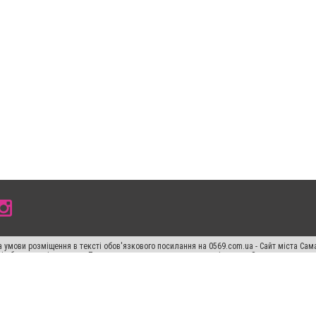
 умови розміщення в тексті обов'язкового посилання на 0569.com.ua - Сайт міста Сам
сті або в якості джерела. Порушення виняткових прав переслідується Законом.
ський спецпроєкт", "Політичні новини", "Пресреліз", "PR", "Офіційно", "Політична рек
раншиза "CitySites"
Правила класифайд
Редакційна політика
Політика конфіденційн