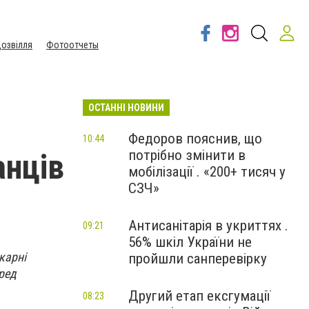
озвілля
Фотоотчеты
ОСТАННІ НОВИНИ
Федоров пояснив, що
10:44
потрібно змінити в
анців
мобілізації . «200+ тисяч у
СЗЧ»
Антисанітарія в укриттях .
09:21
56% шкіл України не
карні
пройшли санперевірку
ред
Другий етап ексгумації
08:23