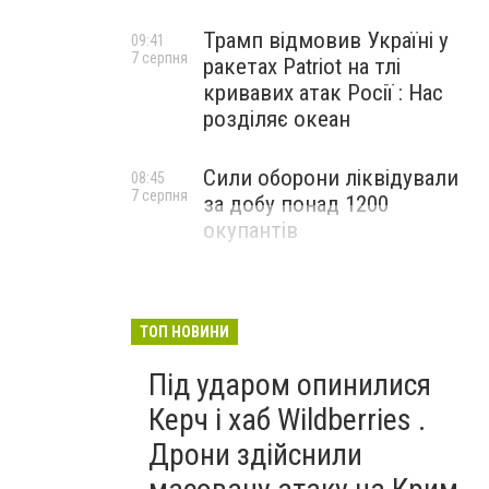
Трамп відмовив Україні у
09:41
7 серпня
ракетах Patriot на тлі
кривавих атак Росії : Нас
розділяє океан
Сили оборони ліквідували
08:45
7 серпня
за добу понад 1200
окупантів
ТОП НОВИНИ
Під ударом опинилися
Керч і хаб Wildberries .
Дрони здійснили