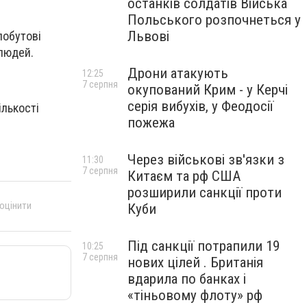
останків солдатів Війська
Польського розпочнеться у
Львові
побутові
людей.
Дрони атакують
12:25
7 серпня
окупований Крим - у Керчі
серія вибухів, у Феодосії
ількості
пожежа
Через військові зв'язки з
11:30
7 серпня
Китаєм та рф США
розширили санкції проти
 оцінити
Куби
Під санкції потрапили 19
10:25
7 серпня
нових цілей . Британія
вдарила по банках і
«тіньовому флоту» рф