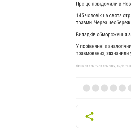
Про це повідомили в Нов
145 чоловік на свята отр
травми. Через необереж
Випадків обмороження з 1
У порівнянні з аналогіч
травмованих, зазначили у
Якщо ви помітили помилку, виділіть нео