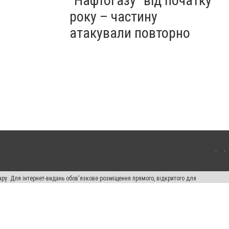
"Нафтогазу" від початку
року – частину
атакували повторно
ару. Для інтернет-видань обов'язкове розміщення прямого, відкритого для
лама" публікуються на правах реклами.
ості
Правила сайту