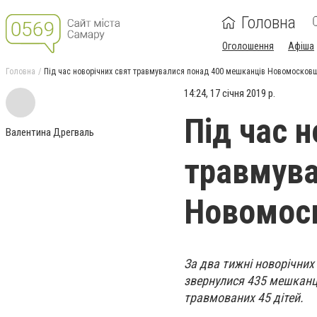
Головна
Оголошення
Афіша
Головна
Під час новорічних свят травмувалися понад 400 мешканців Новомосков
14:24, 17 січня 2019 р.
Під час н
Валентина Дрегваль
травмува
Новомос
За два тижні новорічних
звернулися 435 мешканц
травмованих 45 дітей.