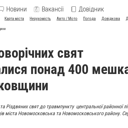
Новини
Вакансії
Довідник
Карта міста
Нерухомість
Авто / Мото
Погода
Довідкова
Д
щини
оворічних свят
лися понад 400 мешк
ковщини
 та Різдвяних свят до травмпункту центральної районної лі
ів міста Новомосковська та Новомосковського району. Се