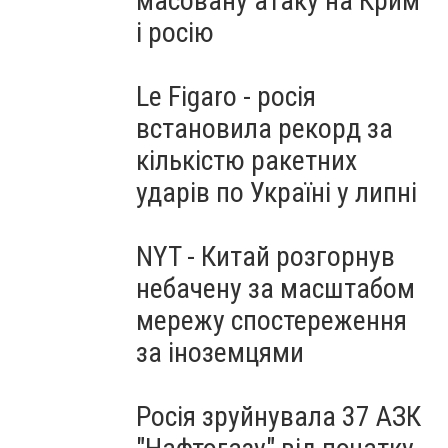
масовану атаку на Крим
і росію
Le Figaro - росія
встановила рекорд за
кількістю ракетних
ударів по Україні у липні
NYT - Китай розгорнув
небачену за масштабом
мережу спостереження
за іноземцями
Росія зруйнувала 37 АЗК