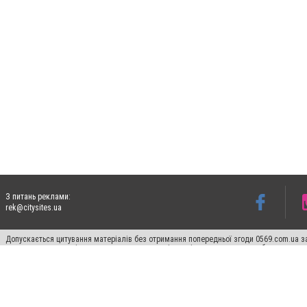
З питань реклами:
rek@citysites.ua
Допускається цитування матеріалів без отримання попередньої згоди 0569.com.ua за
пошукових систем гіперпосилання на цитовані статті не нижче другого абзацу в тек
Матеріали з плашками "Новини компаній", "Промо", "Партнерський матеріал", "Партнер
Реклама на сайті
Ф