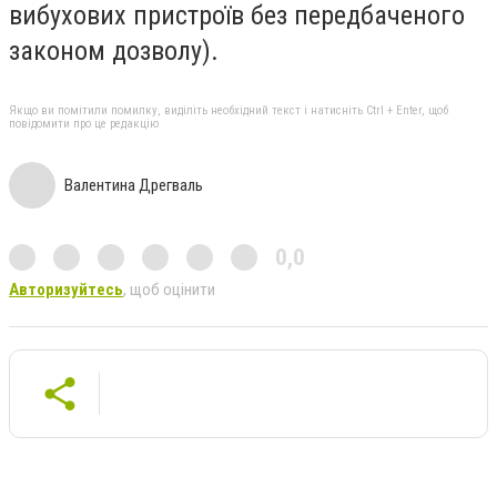
вибухових пристроїв без передбаченого
законом дозволу).
Якщо ви помітили помилку, виділіть необхідний текст і натисніть Ctrl + Enter, щоб
повідомити про це редакцію
Валентина Дрегваль
0,0
Авторизуйтесь
, щоб оцінити