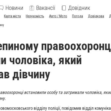
Новини
Вакансії
Довідник
Карта міста
Нерухомість
Авто / Мото
Погода
Довідкова
Д
ину
пиному правоохоронц
и чоловіка, який
ав дівчину
авоохоронці встановили особу та затримали чоловіка, який
ну.
овомосковського відділу поліції, повідомив відділ комунікаці