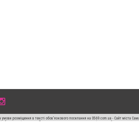
 умови розміщення в тексті обов'язкового посилання на 0569.com.ua - Сайт міста Сам
сті або в якості джерела. Порушення виняткових прав переслідується Законом.
ський спецпроєкт", "Політичні новини", "Пресреліз", "PR", "Офіційно", "Політична рек