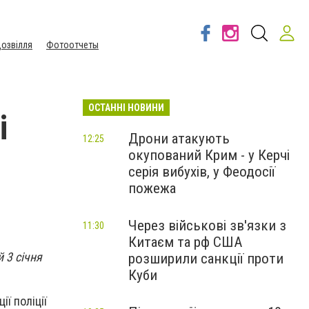
озвілля
Фотоотчеты
ОСТАННІ НОВИНИ
і
Дрони атакують
12:25
окупований Крим - у Керчі
серія вибухів, у Феодосії
пожежа
Через військові зв'язки з
11:30
Китаєм та рф США
 3 січня
розширили санкції проти
Куби
ї поліції