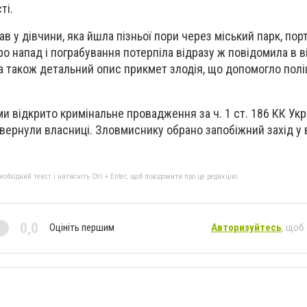
ті.
ав у дівчини, яка йшла пізньої пори через міський парк, пор
Про напад і пограбування потерпіла відразу ж повідомила в ві
 також детальний опис прикмет злодія, що допомогло поліц
 відкрито кримінальне провадження за ч. 1 ст. 186 КК Укра
ернули власниці. Зловмиснику обрано запобіжний захід у 
бхідний текст і натисніть Ctrl + Enter, щоб повідомити про це редакцію
0,0
Оцініть першим
Авторизуйтесь
, щоб