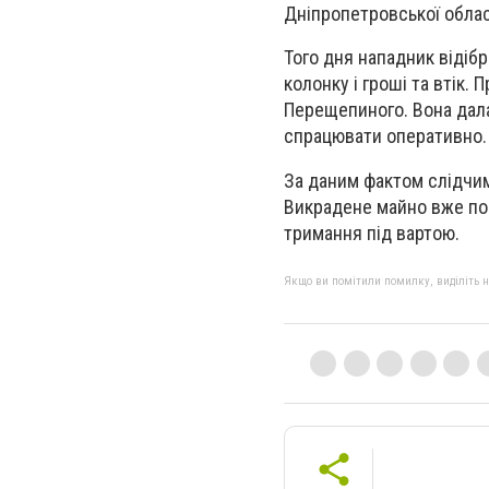
Дніпропетровської облас
Того дня нападник відібр
колонку і гроші та втік. 
Перещепиного. Вона дала
спрацювати оперативно.
За даним фактом слідчими
Викрадене майно вже пов
тримання під вартою.
Якщо ви помітили помилку, виділіть нео