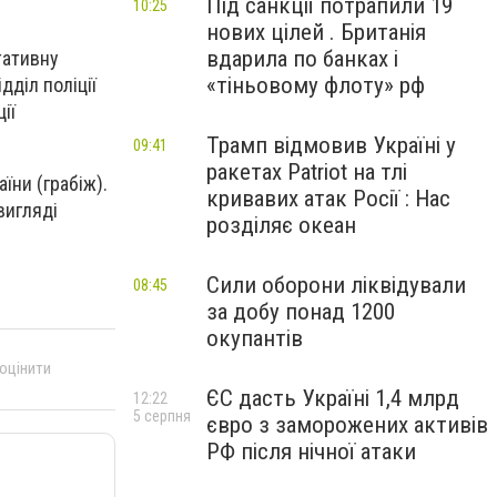
Під санкції потрапили 19
10:25
нових цілей . Британія
вдарила по банках і
тативну
«тіньовому флоту» рф
дділ поліції
ії
Трамп відмовив Україні у
09:41
ракетах Patriot на тлі
їни (грабіж).
кривавих атак Росії : Нас
вигляді
розділяє океан
Сили оборони ліквідували
08:45
за добу понад 1200
окупантів
 оцінити
ЄС дасть Україні 1,4 млрд
12:22
5 серпня
євро з заморожених активів
РФ після нічної атаки