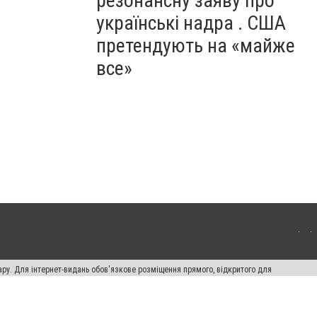
резонансну заяву про
українські надра . США
претендують на «майже
все»
ару. Для інтернет-видань обов'язкове розміщення прямого, відкритого для
лама" публікуються на правах реклами.