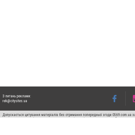
З питань реклами:
rek@citysites.ua
Допускається цитування матеріалів без отримання попередньої згоди 0569.com.ua за
пошукових систем гіперпосилання на цитовані статті не нижче другого абзацу в тек
Матеріали з плашками "Новини компаній", "Промо", "Партнерський матеріал", "Партнер