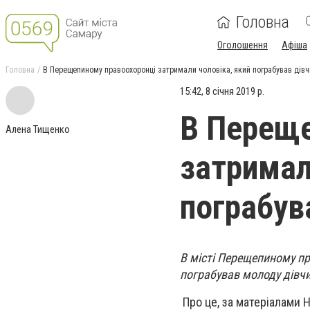
Головна
Оголошення
Афіша
Головна
В Перещепиному правоохоронці затримали чоловіка, який пограбував дівч
15:42, 8 січня 2019 р.
В Переще
Алена Тищенко
затримал
пограбув
В місті Перещепиному пр
пограбував молоду дівчи
Про це, за матеріалами Н