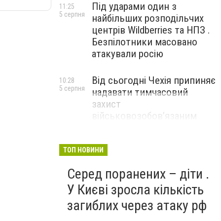
Під ударами один з
11:25
5 серпня
найбільших розподільчих
центрів Wildberries та НПЗ .
Безпілотники масовано
атакували росію
Від сьогодні Чехія припиняє
10:28
5 серпня
надавати тимчасовий
захист
військовозобов’язаним
українцям
ТОП НОВИНИ
Серед поранених – діти .
У Києві зросла кількість
загиблих через атаку рф