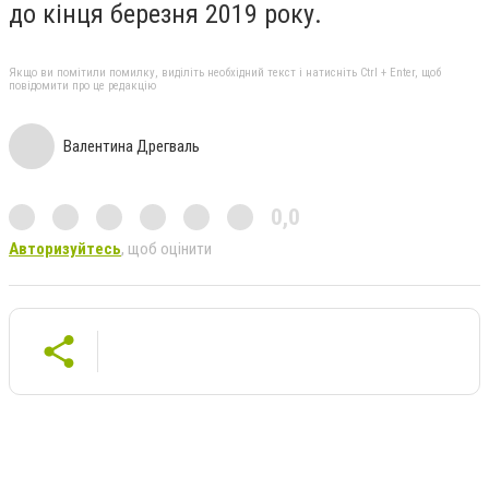
до кінця березня 2019 року.
Якщо ви помітили помилку, виділіть необхідний текст і натисніть Ctrl + Enter, щоб
повідомити про це редакцію
Валентина Дрегваль
0,0
Авторизуйтесь
, щоб оцінити