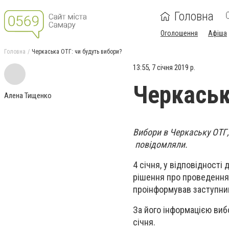
Головна
Оголошення
Афіша
Головна
Черкаська ОТГ: чи будуть вибори?
13:55, 7 січня 2019 р.
Черкаськ
Алена Тищенко
Вибори в Черкаську ОТГ,
повідомляли.
4 січня, у відповідності
рішення про проведення 
проінформував заступник
За його інформацією виб
січня.