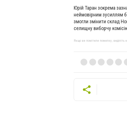
Юрій Таран зокрема зазн
неймовірним зусиллям ба
змогли змінити склад Но
селищну виборчу комісі
Якщо ви помітили помилку, виділіть нео