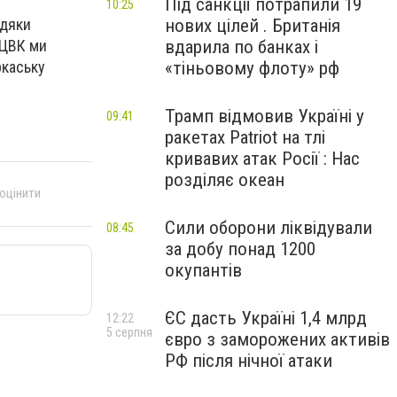
Під санкції потрапили 19
10:25
вдяки
нових цілей . Британія
 ЦВК ми
вдарила по банках і
ркаську
«тіньовому флоту» рф
Трамп відмовив Україні у
09:41
ракетах Patriot на тлі
кривавих атак Росії : Нас
розділяє океан
 оцінити
Сили оборони ліквідували
08:45
за добу понад 1200
окупантів
ЄС дасть Україні 1,4 млрд
12:22
5 серпня
євро з заморожених активів
РФ після нічної атаки