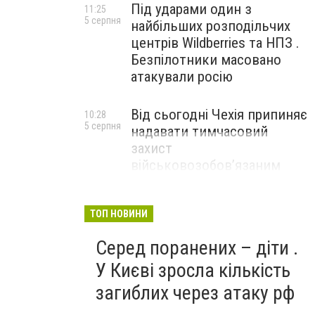
Під ударами один з
11:25
5 серпня
найбільших розподільчих
центрів Wildberries та НПЗ .
Безпілотники масовано
атакували росію
Від сьогодні Чехія припиняє
10:28
5 серпня
надавати тимчасовий
захист
військовозобов’язаним
українцям
ТОП НОВИНИ
Серед поранених – діти .
У Києві зросла кількість
загиблих через атаку рф