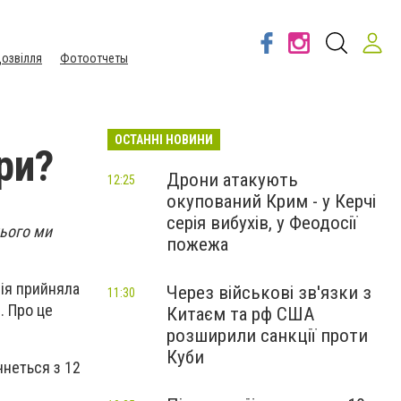
озвілля
Фотоотчеты
ОСТАННІ НОВИНИ
ри?
Дрони атакують
12:25
окупований Крим - у Керчі
серія вибухів, у Феодосії
цього ми
пожежа
сія прийняла
Через військові зв'язки з
11:30
. Про це
Китаєм та рф США
розширили санкції проти
Куби
чнеться з 12