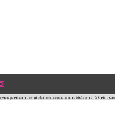
 умови розміщення в тексті обов'язкового посилання на 0569.com.ua - Сайт міста Сам
сті або в якості джерела. Порушення виняткових прав переслідується Законом.
ський спецпроєкт", "Політичні новини", "Пресреліз", "PR", "Офіційно", "Політична рек