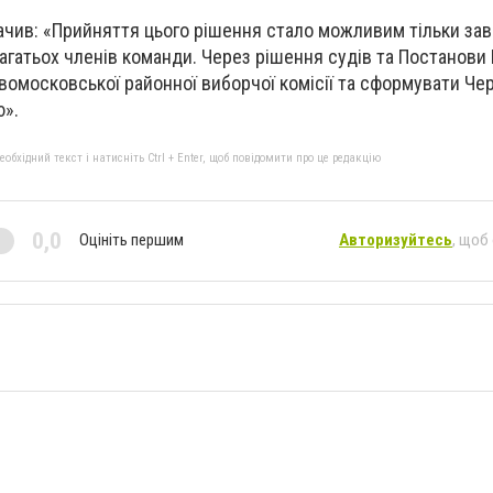
ачив: «Прийняття цього рішення стало можливим тільки за
гатьох членів команди. Через рішення судів та Постанови
вомосковської районної виборчої комісії та сформувати Че
ю».
бхідний текст і натисніть Ctrl + Enter, щоб повідомити про це редакцію
0,0
Оцініть першим
Авторизуйтесь
, щоб