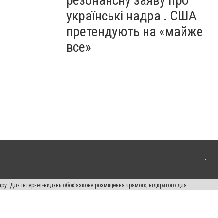
резонансну заяву про
українські надра . США
претендують на «майже
все»
ару. Для інтернет-видань обов'язкове розміщення прямого, відкритого для
лама" публікуються на правах реклами.