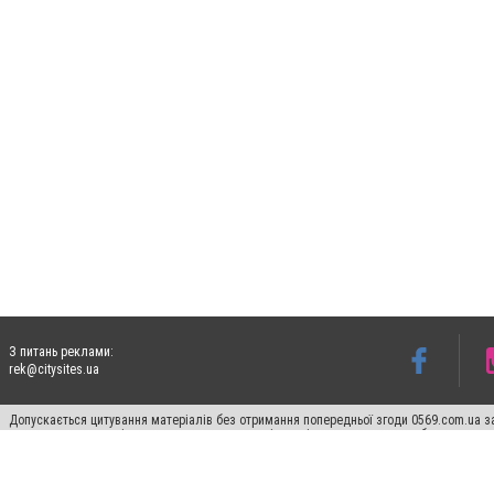
З питань реклами:
rek@citysites.ua
Допускається цитування матеріалів без отримання попередньої згоди 0569.com.ua за
пошукових систем гіперпосилання на цитовані статті не нижче другого абзацу в тек
Матеріали з плашками "Новини компаній", "Промо", "Партнерський матеріал", "Партнер