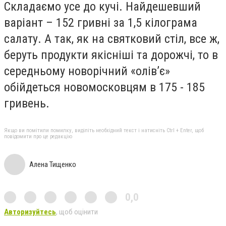
Складаємо усе до кучі. Найдешевший
варіант – 152 гривні за 1,5 кілограма
салату. А так, як на святковий стіл, все ж,
беруть продукти якісніші та дорожчі, то в
середньому новорічний «олів’є»
обійдеться новомосковцям в 175 - 185
гривень.
Якщо ви помітили помилку, виділіть необхідний текст і натисніть Ctrl + Enter, щоб
повідомити про це редакцію
Алена Тищенко
0,0
Авторизуйтесь
, щоб оцінити