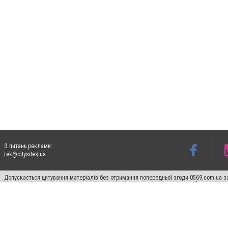
З питань реклами:
rek@citysites.ua
Допускається цитування матеріалів без отримання попередньої згоди 0569.com.ua за
пошукових систем гіперпосилання на цитовані статті не нижче другого абзацу в тек
Матеріали з плашками "Новини компаній", "Промо", "Партнерський матеріал", "Партнер
Реклама на сайті
Ф