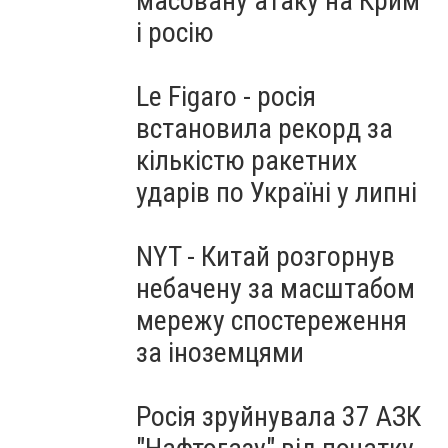
масовану атаку на Крим
і росію
Le Figaro - росія
встановила рекорд за
кількістю ракетних
ударів по Україні у липні
NYT - Китай розгорнув
небачену за масштабом
мережу спостереження
за іноземцями
Росія зруйнувала 37 АЗК