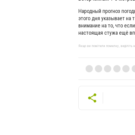
Народный прогноз погод
этого дня указывает на т
внимание на то, что есл
настоящая стужа ещё вп
Якщо ви помітили помилку, виділіть нео