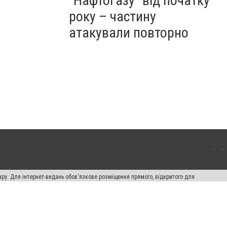
"Нафтогазу" від початку
року – частину
атакували повторно
ару. Для інтернет-видань обов'язкове розміщення прямого, відкритого для
лама" публікуються на правах реклами.
ості
Правила сайту