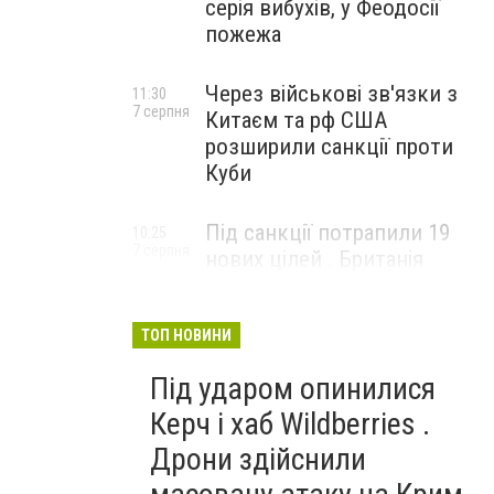
серія вибухів, у Феодосії
пожежа
Через військові зв'язки з
11:30
7 серпня
Китаєм та рф США
розширили санкції проти
Куби
Під санкції потрапили 19
10:25
7 серпня
нових цілей . Британія
вдарила по банках і
«тіньовому флоту» рф
ТОП НОВИНИ
Під ударом опинилися
Керч і хаб Wildberries .
Дрони здійснили