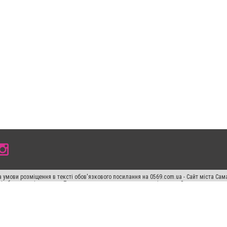
 умови розміщення в тексті обов'язкового посилання на 0569.com.ua - Сайт міста Сам
сті або в якості джерела. Порушення виняткових прав переслідується Законом.
ський спецпроєкт", "Політичні новини", "Пресреліз", "PR", "Офіційно", "Політична рек
раншиза "CitySites"
Правила класифайд
Редакційна політика
Політика конфіденційн