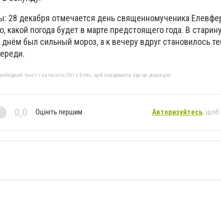
ы: 28 декабря отмечается день священномученика Елевфер
о, какой погода будет в марте предстоящего года. В старин
и днём был сильный мороз, а к вечеру вдруг становилось те
ереди.
бхідний текст і натисніть Ctrl + Enter, щоб повідомити про це редакцію
0,0
Оцініть першим
Авторизуйтесь
, щоб