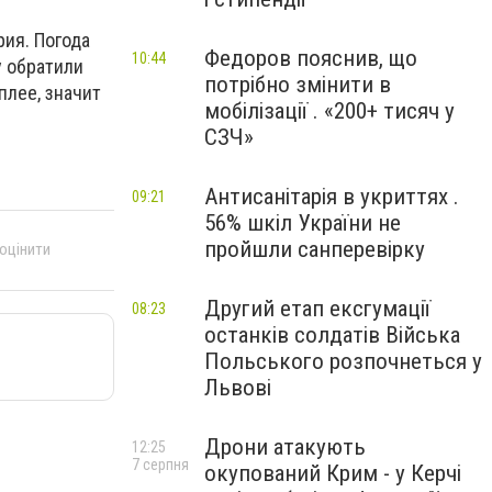
ия. Погода
Федоров пояснив, що
10:44
у обратили
потрібно змінити в
плее, значит
мобілізації . «200+ тисяч у
СЗЧ»
Антисанітарія в укриттях .
09:21
56% шкіл України не
пройшли санперевірку
 оцінити
Другий етап ексгумації
08:23
останків солдатів Війська
Польського розпочнеться у
Львові
Дрони атакують
12:25
7 серпня
окупований Крим - у Керчі