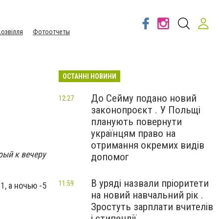
озвілля
Фотоотчеты
ОСТАННІ НОВИНИ
До Сейму подано новий
12:27
законопроєкт . У Польщі
планують повернути
українцям право на
отримання окремих видів
рый к вечеру
допомог
В уряді назвали пріоритети
11:59
1, а ночью -5
на новий навчальний рік .
Зростуть зарплати вчителів
і стипендії