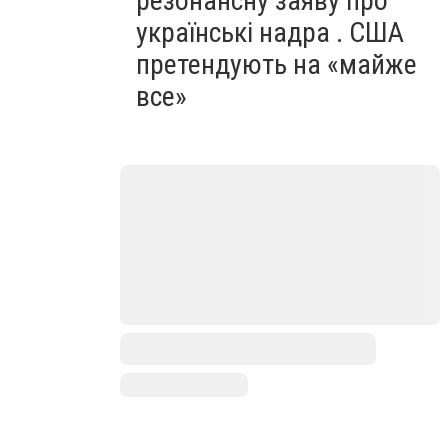
резонансну заяву про
українські надра . США
претендують на «майже
все»