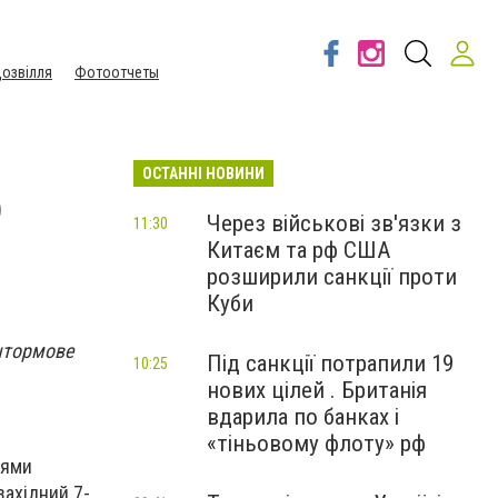
озвілля
Фотоотчеты
ОСТАННІ НОВИНИ
о
Через військові зв'язки з
11:30
Китаєм та рф США
розширили санкції проти
Куби
 штормове
Під санкції потрапили 19
10:25
нових цілей . Британія
вдарила по банках і
«тіньовому флоту» рф
цями
західний 7-