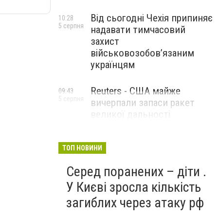
Від сьогодні Чехія припиняє
10:28
5 серпня
надавати тимчасовий
захист
військовозобов’язаним
українцям
Reuters - США майже
09:43
5 серпня
вичерпали запаси ракет
великої дальності
ТОП НОВИНИ
Серед поранених – діти .
У Києві зросла кількість
загиблих через атаку рф