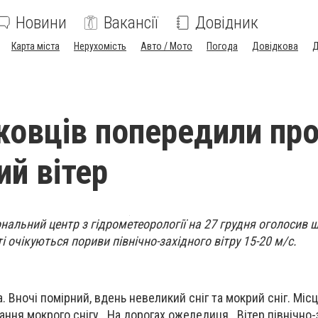
Новини
Вакансії
Довідник
Карта міста
Нерухомість
Авто / Мото
Погода
Довідкова
Д
овців попередили пр
й вітер
нальний центр з гідрометеорології на 27 грудня оголосив
 очікуються пориви північно-західного вітру 15-20 м/с.
а. Вночі помірний, вдень невеликий сніг та мокрий сніг. Міс
ання мокрого снігу. На дорогах ожеледиця. Вітер північно-