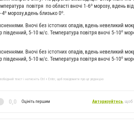
о
емпература повітря по області вночі 1-6
морозу, вдень від
о
о
2-4
морозу,вдень близько 0
.
ясненнями. Вночі без істотних опадів, вдень невеликий мок
о
 південний, 5-10 м/с. Температура повітря вночі 5-10
моро
ясненнями. Вночі без істотних опадів, вдень невеликий мок
о
 південний, 5-10 м/с. Температура повітря вночі 5-10
моро
бхідний текст і натисніть Ctrl + Enter, щоб повідомити про це редакцію
0,0
Оцініть першим
Авторизуйтесь
, щоб