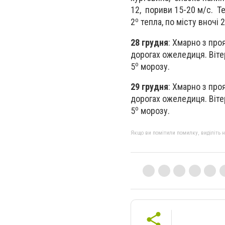
12, пориви 15-20 м/с. Т
о
2
тепла, по місту вночі 
28 грудня
: Хмарно з про
дорогах ожеледиця. Вітер
о
5
морозу.
29 грудня
: Хмарно з про
дорогах ожеледиця. Вітер
о
5
морозу.
Якщо ви помітили помилку, виділіть нео