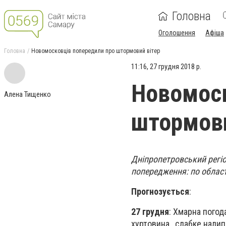
Головна
Оголошення
Афіша
Головна
Новомосковців попередили про штормовий вітер
11:16, 27 грудня 2018 р.
Новомоск
Алена Тищенко
штормови
Дніпропетровський регіо
попередження: по області
Прогнозується
:
27 грудня
: Хмарна погод
хуртовина, слабке налип