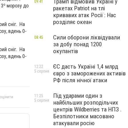
Трамп відмовив Україні у
09:41
о
 3
морозу до
ракетах Patriot на тлі
кривавих атак Росії : Нас
розділяє океан
рий сніг. На
зу, вдень 0-
Сили оборони ліквідували
08:45
за добу понад 1200
рий сніг. На
окупантів
зу, вдень 0-
ЄС дасть Україні 1,4 млрд
12:22
5 серпня
євро з заморожених активів
РФ після нічної атаки
Під ударами один з
11:25
 оцінити
5 серпня
найбільших розподільчих
центрів Wildberries та НПЗ .
Безпілотники масовано
атакували росію