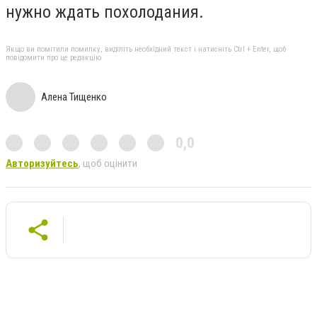
нужно ждать похолодания.
Якщо ви помітили помилку, виділіть необхідний текст і натисніть Ctrl + Enter, щоб
повідомити про це редакцію
Алена Тищенко
0,0
Авторизуйтесь
, щоб оцінити