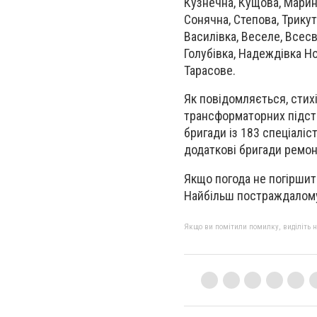
Кузнечна, Кущова, Марини
Сонячна, Степова, Трикут
Василівка, Веселе, Всесв
Голубівка, Надеждівка Но
Тарасове.
Як повідомляється, стихі
трансформаторних підста
бригади із 183 спеціаліс
додаткові бригади ремонт
Якщо погода не погіршит
Найбільш постраждалому
Якщо ви помітили помилку, виділіть нео