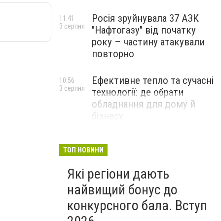
Росія зруйнувала 37 АЗК
11:41
3 серпня
"Нафтогазу" від початку
року – частину атакували
повторно
Ефективне тепло та сучасні
10:56
3 серпня
технології: де обрати
обладнання для дому й
бізнесу
НОВИНИ КОМПАНІЙ
ТОП НОВИНИ
Які регіони дають
найвищий бонус до
конкурсного бала. Вступ