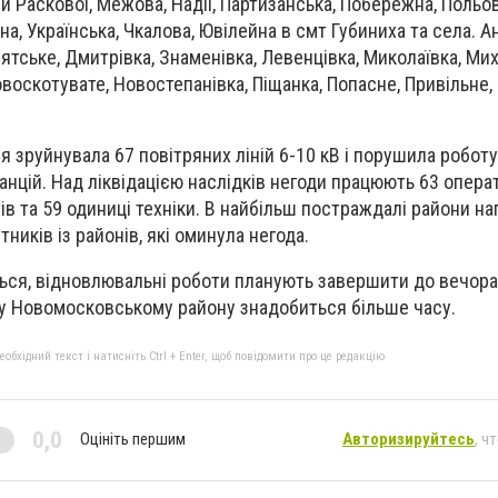
 Раскової, Межова, Надії, Партизанська, Побережна, Польов
на, Українська, Чкалова, Ювілейна в смт Губиниха та села. Ан
ятське, Дмитрівка, Знаменівка, Левенцівка, Миколаївка, Мих
воскотувате, Новостепанівка, Піщанка, Попасне, Привільне,
я зруйнувала 67 повітряних ліній 6-10 кВ і порушила роботу
нцій. Над ліквідацією наслідків негоди працюють 63 опера
тів та 59 одиниці техніки. В найбільш постраждалі райони н
ників із районів, які оминула негода.
ься, відновлювальні роботи планують завершити до вечора
 Новомосковському району знадобиться більше часу.
бхідний текст і натисніть Ctrl + Enter, щоб повідомити про це редакцію
0,0
Оцініть першим
Авторизируйтесь
, ч