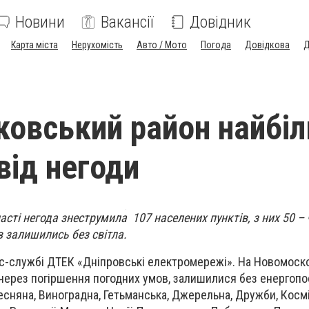
Новини
Вакансії
Довідник
Карта міста
Нерухомість
Авто / Мото
Погода
Довідкова
Д
овський район найбі
від негоди
асті негода знеструмила 107 населених пунктів, з них 50 –
 залишились без світла.
с-службі ДТЕК «Дніпровські електромережі». На Новомоско
через погіршення погодних умов, залишилися без енергопо
есняна, Виноградна, Гетьманська, Джерельна, Дружби, Космі