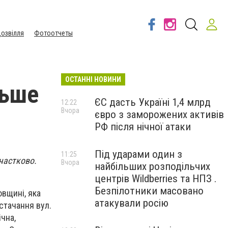
озвілля
Фотоотчеты
ОСТАННІ НОВИНИ
льше
ЄС дасть Україні 1,4 млрд
12:22
Вчора
євро з заморожених активів
РФ після нічної атаки
Під ударами один з
11:25
 частково.
Вчора
найбільших розподільчих
центрів Wildberries та НПЗ .
Безпілотники масовано
вщині, яка
атакували росію
стачання вул.
чна,