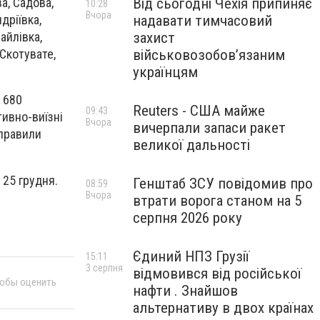
Від сьогодні Чехія припиняє
а, Садова,
10:28
Вчора
надавати тимчасовий
дріївка,
захист
айлівка,
військовозобов’язаним
 Скотувате,
українцям
 680
Reuters - США майже
09:43
тивно-виїзні
Вчора
вичерпали запаси ракет
аправили
великої дальності
 25 грудня.
Генштаб ЗСУ повідомив про
08:59
Вчора
втрати ворога станом на 5
серпня 2026 року
Єдиний НПЗ Грузії
15:11
3 серпня
відмовився від російської
тобы оценить
нафти . Знайшов
альтернативу в двох країнах