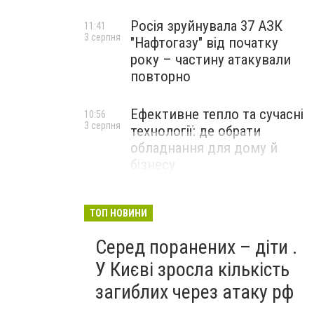
Росія зруйнувала 37 АЗК
11:41
3 серпня
"Нафтогазу" від початку
року – частину атакували
повторно
Ефективне тепло та сучасні
10:56
3 серпня
технології: де обрати
обладнання для дому й
бізнесу
НОВИНИ КОМПАНІЙ
ТОП НОВИНИ
Серед поранених – діти .
У Києві зросла кількість
загиблих через атаку рф