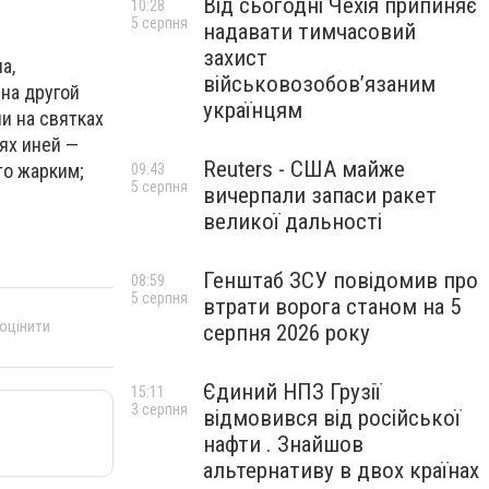
Від сьогодні Чехія припиняє
10:28
5 серпня
надавати тимчасовий
захист
а,
військовозобов’язаним
на другой
українцям
и на святках
ьях иней —
Reuters - США майже
то жарким;
09:43
5 серпня
вичерпали запаси ракет
великої дальності
Генштаб ЗСУ повідомив про
08:59
5 серпня
втрати ворога станом на 5
 оцінити
серпня 2026 року
Єдиний НПЗ Грузії
15:11
3 серпня
відмовився від російської
нафти . Знайшов
альтернативу в двох країнах