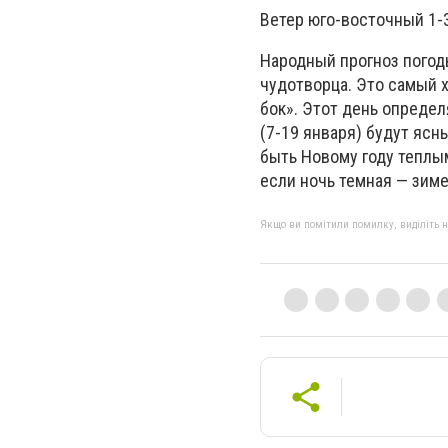
Ветер юго-восточный 1-3
Народный прогноз погод
чудотворца. Это самый 
бок». Этот день определ
(7-19 января) будут ясн
быть Новому году теплым
если ночь темная — зиме
Якщо ви помітили помилку, виділіть нео