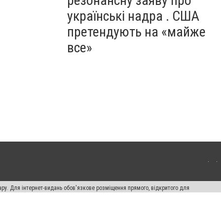
резонансну заяву про
українські надра . США
претендують на «майже
все»
ару. Для інтернет-видань обов'язкове розміщення прямого, відкритого для
лама" публікуються на правах реклами.