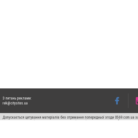
З питань реклами:
rek@citysites.ua
Допускається цитування матеріалів без отримання попередньої згоди 0569.com.ua за
пошукових систем гіперпосилання на цитовані статті не нижче другого абзацу в тек
Матеріали з плашками "Новини компаній", "Промо", "Партнерський матеріал", "Партнер