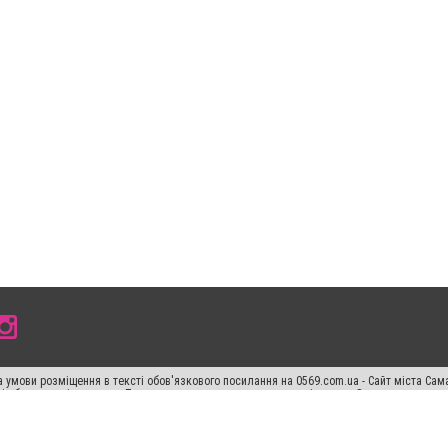
 умови розміщення в тексті обов'язкового посилання на 0569.com.ua - Сайт міста Сам
сті або в якості джерела. Порушення виняткових прав переслідується Законом.
ський спецпроєкт", "Політичні новини", "Пресреліз", "PR", "Офіційно", "Політична рек