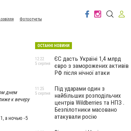
озвілля
Фотоотчеты
ОСТАННІ НОВИНИ
ЄС дасть Україні 1,4 млрд
12:22
5 серпня
євро з заморожених активів
РФ після нічної атаки
Під ударами один з
11:25
гом днем
5 серпня
найбільших розподільчих
лиже к вечеру
центрів Wildberries та НПЗ .
Безпілотники масовано
атакували росію
1, а ночью -5