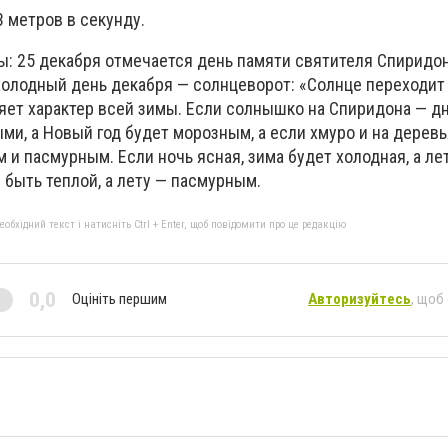
 метров в секунду.
ы: 25 декабря отмечается день памяти святителя Спиридон
холодный день декабря — солнцеворот: «Солнце переходит 
яет характер всей зимы. Если солнышко на Спиридона — дн
ыми, а Новый год будет морозным, а если хмуро и на дерев
 и пасмурным. Если ночь ясная, зима будет холодная, а ле
 быть теплой, а лету — пасмурным.
бхідний текст і натисніть Ctrl + Enter, щоб повідомити про це редакцію
0,0
Оцініть першим
Авторизуйтесь
, щоб