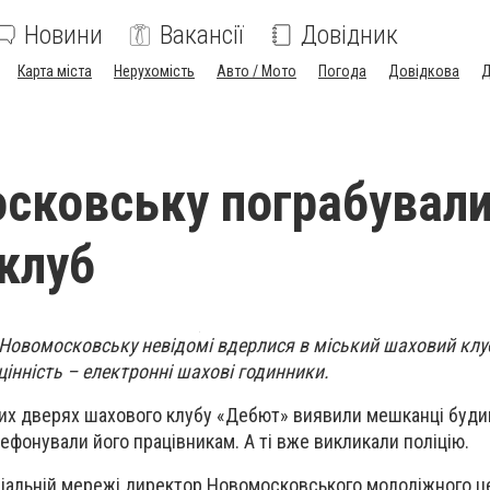
Новини
Вакансії
Довідник
Карта міста
Нерухомість
Авто / Мото
Погода
Довідкова
Д
сковську пограбувал
клуб
в Новомосковську невідомі вдерлися в міський шаховий клуб
цінність – електронні шахові годинники.
их дверях шахового клубу «Дебют» виявили мешканці будин
лефонували його працівникам. А ті вже викликали поліцію.
іальній мережі директор Новомосковського молодіжного ц