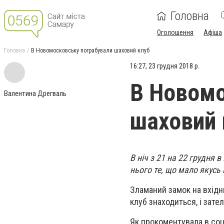
Головна
Оголошення
Афіша
Головна
В Новомосковську пограбували шаховий клуб
16:27, 23 грудня 2018 р.
В Новомо
Валентина Дрегваль
шаховий 
В ніч з 21 на 22 грудня 
нього те, що мало якусь 
Зламаний замок на вхідн
клуб знаходиться, і зате
Як прокоментувала в соц