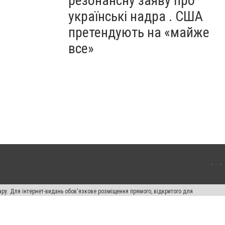
резонансну заяву про
українські надра . США
претендують на «майже
все»
ару. Для інтернет-видань обов'язкове розміщення прямого, відкритого для
лама" публікуються на правах реклами.