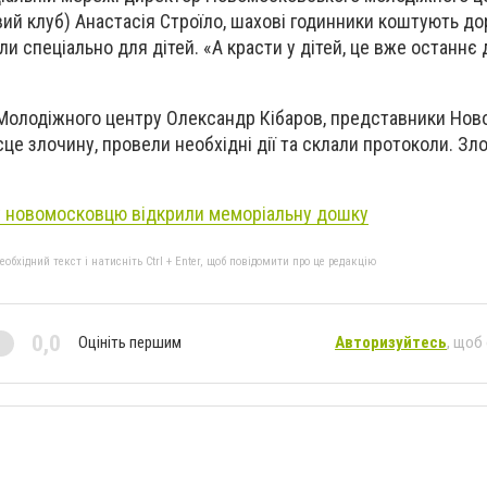
й клуб) Анастасія Строїло, шахові годинники коштують доро
ли спеціально для дітей. «А красти у дітей, це вже останнє 
 Молодіжного центру Олександр Кібаров, представники Нов
ісце злочину, провели необхідні дії та склали протоколи. Зл
 новомосковцю відкрили меморіальну дошку
бхідний текст і натисніть Ctrl + Enter, щоб повідомити про це редакцію
0,0
Оцініть першим
Авторизуйтесь
, щоб