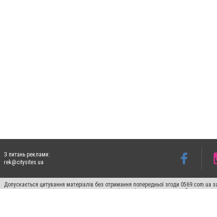
З питань реклами:
rek@citysites.ua
Допускається цитування матеріалів без отримання попередньої згоди 0569.com.ua за
пошукових систем гіперпосилання на цитовані статті не нижче другого абзацу в тек
Матеріали з плашками "Новини компаній", "Промо", "Партнерський матеріал", "Партнер