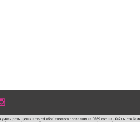
 умови розміщення в тексті обов'язкового посилання на 0569.com.ua - Сайт міста Сам
сті або в якості джерела. Порушення виняткових прав переслідується Законом.
ський спецпроєкт", "Політичні новини", "Пресреліз", "PR", "Офіційно", "Політична рек