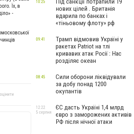
Під санкції потрапили 19
10:25
го. Їх, в
нових цілей . Британія
діло» -
вдарила по банках і
«тіньовому флоту» рф
омосковської
Трамп відмовив Україні у
очинців
09:41
ракетах Patriot на тлі
кривавих атак Росії : Нас
розділяє океан
Сили оборони ліквідували
08:45
за добу понад 1200
окупантів
 оцінити
ЄС дасть Україні 1,4 млрд
12:22
5 серпня
євро з заморожених активів
РФ після нічної атаки