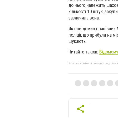
до нього належить шахови
кількості 10 штук, закупи
зазначила вона.
Як повідомив працівник
поліції, що прибули на м
шукають.
Читайте також:
Відомому
Якщо ви помітили помилку, виділіть нео