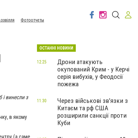
озвілля
Фотоотчеты
ОСТАННІ НОВИНИ
и
Дрони атакують
12:25
окупований Крим - у Керчі
серія вибухів, у Феодосії
пожежа
 і винесли з
Через військові зв'язки з
11:30
Китаєм та рф США
розширили санкції проти
ку, в якому
Куби
ентру (а саме