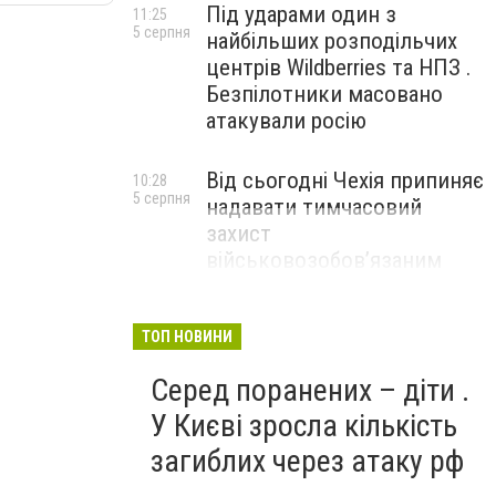
Під ударами один з
11:25
5 серпня
найбільших розподільчих
центрів Wildberries та НПЗ .
Безпілотники масовано
атакували росію
Від сьогодні Чехія припиняє
10:28
5 серпня
надавати тимчасовий
захист
військовозобов’язаним
українцям
ТОП НОВИНИ
Серед поранених – діти .
У Києві зросла кількість
загиблих через атаку рф