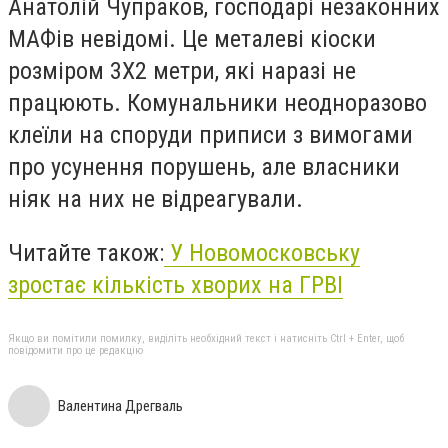
Анатолій Чупраков, господарі незаконних
МАФів невідомі. Це металеві кіоски
розміром 3Х2 метри, які наразі не
працюють. Комунальники неодноразово
клеїли на споруди приписи з вимогами
про усунення порушень, але власники
ніяк на них не відреагували.
Читайте також:
У Новомосковську
зростає кількість хворих на ГРВІ
Якщо ви помітили помилку, виділіть необхідний текст і натисніть Ctrl + Enter, щоб
повідомити про це редакцію
Валентина Дрегваль