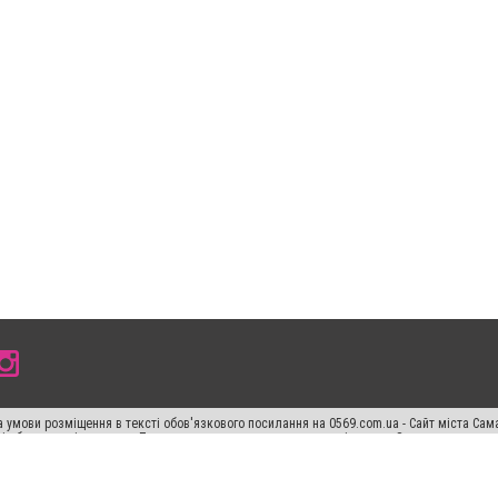
 умови розміщення в тексті обов'язкового посилання на 0569.com.ua - Сайт міста Сам
сті або в якості джерела. Порушення виняткових прав переслідується Законом.
ський спецпроєкт", "Політичні новини", "Пресреліз", "PR", "Офіційно", "Політична рек