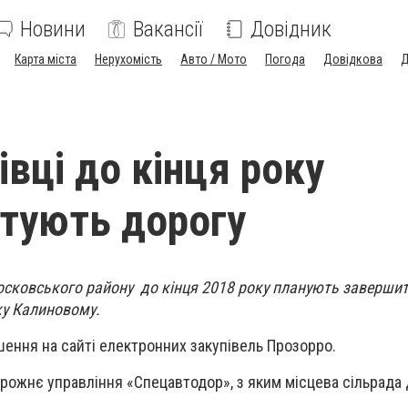
Новини
Вакансії
Довідник
Карта міста
Нерухомість
Авто / Мото
Погода
Довідкова
Д
івці до кінця року
тують дорогу
московського району до кінця 2018 року планують заверши
ку Калиновому.
шення на сайті електронних закупівель Прозорро.
ожнє управління «Спецавтодор», з яким місцева сільрада