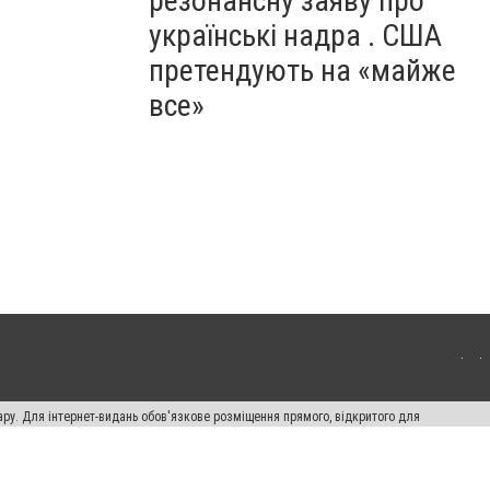
резонансну заяву про
українські надра . США
претендують на «майже
все»
ару. Для інтернет-видань обов'язкове розміщення прямого, відкритого для
лама" публікуються на правах реклами.