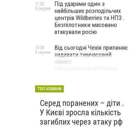
Під ударами один з
11:25
5 серпня
найбільших розподільчих
центрів Wildberries та НПЗ .
Безпілотники масовано
атакували росію
Від сьогодні Чехія припиняє
10:28
5 серпня
надавати тимчасовий
захист
військовозобов’язаним
українцям
ТОП НОВИНИ
Серед поранених – діти .
У Києві зросла кількість
загиблих через атаку рф