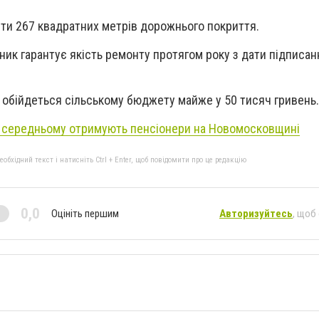
ти 267 квадратних метрів дорожнього покриття.
ник гарантує якість ремонту протягом року з дати підписан
обійдеться сільському бюджету майже у 50 тисяч гривень.
в середньому отримують пенсіонери на Новомосковщині
бхідний текст і натисніть Ctrl + Enter, щоб повідомити про це редакцію
0,0
Оцініть першим
Авторизуйтесь
, щоб