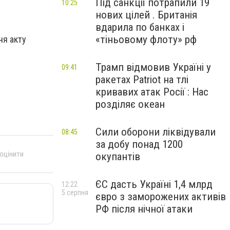
Під санкції потрапили 19
10:25
нових цілей . Британія
вдарила по банках і
«тіньовому флоту» рф
ня акту
Трамп відмовив Україні у
09:41
ракетах Patriot на тлі
кривавих атак Росії : Нас
розділяє океан
Сили оборони ліквідували
08:45
за добу понад 1200
 оцінити
окупантів
ЄС дасть Україні 1,4 млрд
12:22
5 серпня
євро з заморожених активів
РФ після нічної атаки