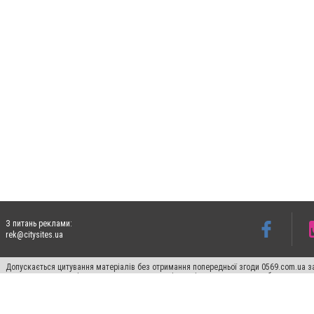
З питань реклами:
rek@citysites.ua
Допускається цитування матеріалів без отримання попередньої згоди 0569.com.ua за
пошукових систем гіперпосилання на цитовані статті не нижче другого абзацу в тек
Матеріали з плашками "Новини компаній", "Промо", "Партнерський матеріал", "Партнер