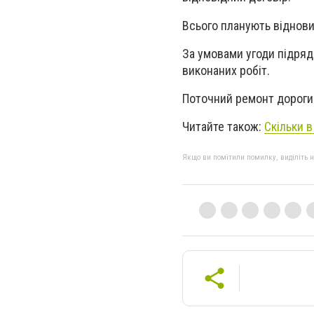
Всього планують віднови
За умовами угоди підряд
виконаних робіт.
Поточний ремонт дороги 
Читайте також:
Скільки 
Якщо ви помітили помилку, виділіть нео