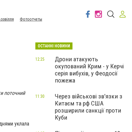
озвілля
Фотоотчеты
ОСТАННІ НОВИНИ
Дрони атакують
12:25
окупований Крим - у Керчі
серія вибухів, у Феодосії
пожежа
ти поточний
Через військові зв'язки з
11:30
Китаєм та рф США
розширили санкції проти
Куби
 днями уклала